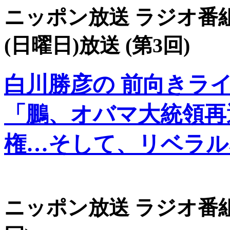
ニッポン放送 ラジオ番組 
(日曜日)放送 (第3回)
白川勝彦の 前向きラ
「鵬、オバマ大統領再
権…そして、リベラル
ニッポン放送 ラジオ番組 1