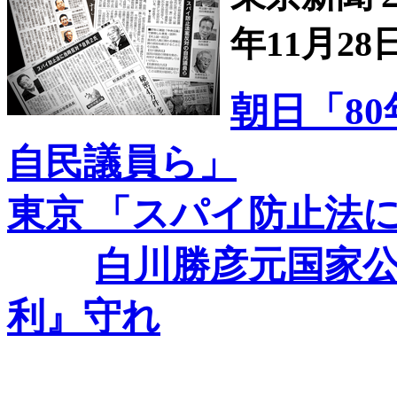
年11月28
朝日「8
自民議員ら」
東京 「スパイ防止法に
白川勝彦元国家公
利』守れ