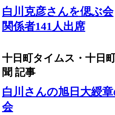
白川克彦さんを偲ぶ会
関係者141人出席
十日町タイムス・十日
聞 記事
白川さんの旭日大綬章
会