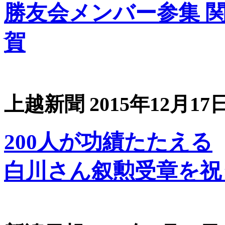
勝友会メンバー参集 関
賀
上越新聞 2015年12月1
200人が功績たたえる
白川さん叙勲受章を祝