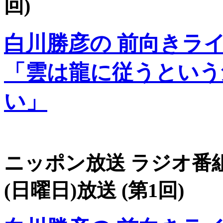
回)
白川勝彦の 前向きラ
「雲は龍に従うという
い」
ニッポン放送 ラジオ番組 
(日曜日)放送 (第1回)