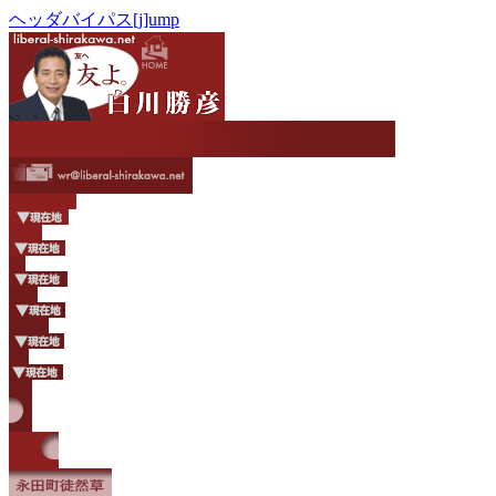
ヘッダバイパス[j]ump