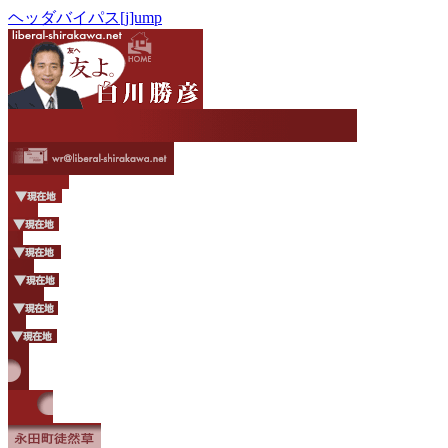
ヘッダバイパス[j]ump