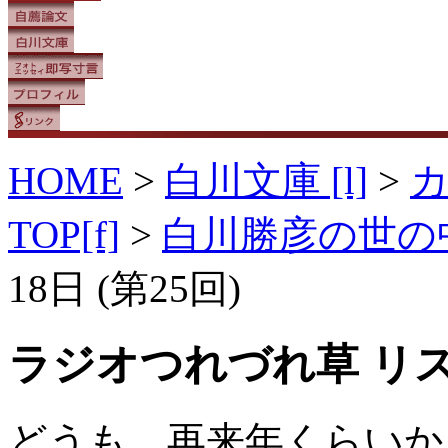
HOME
>
白川文庫 [l]
>
TOP[f]
>
白川勝彦の世の
18日 (第25回)
ラジオつれづれ草 リ
どうも、再来年くらいか