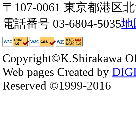
〒107-0061 東京都港区北青
電話番号 03-6804-5035
地
Copyright©K.Shirakawa Of
Web pages Created by
DIG
Reserved ©1999-2016