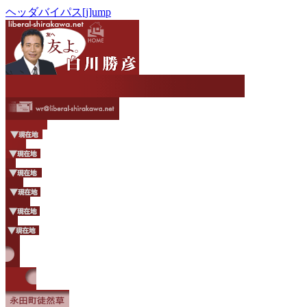
ヘッダバイパス[j]ump