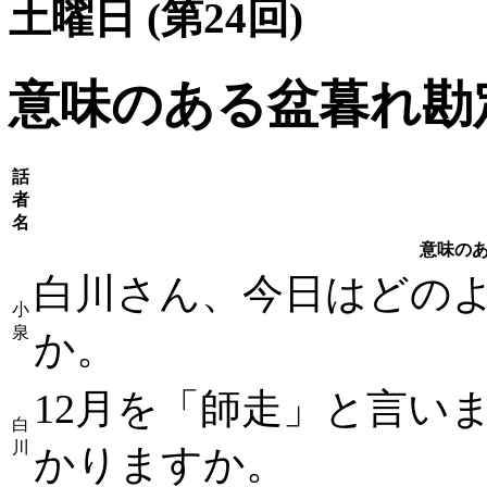
土曜日 (第24回)
意味のある盆暮れ勘
話
者
名
意味の
白川さん、今日はどの
小
泉
か。
12月を「師走」と言い
白
川
かりますか。