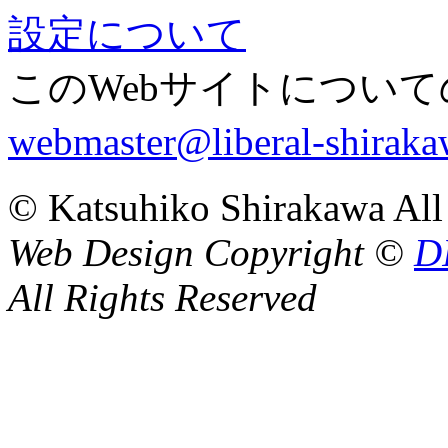
設定について
このWebサイトについ
webmaster@liberal-shiraka
©
Katsuhiko Shirakawa All
Web Design Copyright ©
D
All Rights Reserved