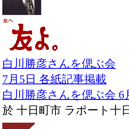
白川勝彦さんを偲ぶ会
7月5日 各紙記事掲載
白川勝彦さんを偲ぶ会 6
於 十日町市 ラポート十日町 