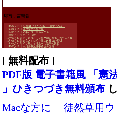
[ 無料配布 ]
PDF版 電子書籍風 「憲
」ひきつづき無料頒布
し
Macな方に ─ 徒然草用