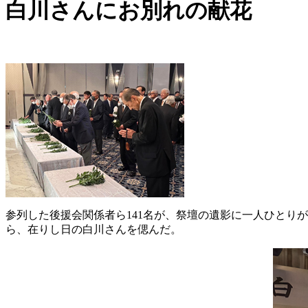
白川さんにお別れの献花
参列した後援会関係者ら141名が、祭壇の遺影に一人ひとり
ら、在りし日の白川さんを偲んだ。