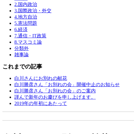
2.国内政治
3.国際政治・外交
4.地方自治
5.憲法問題
6.経済
7.通信・IT政策
8.マスコミ論
分類外
雑事論
これまでの記事
白川さんにお別れの献花
白川勝彦さん「お別れの会」開催中止のお知らせ
白川勝彦さん「お別れの会」のご案内
謹んで新年のお慶びを申し上げます。
2019年の年初にあたって