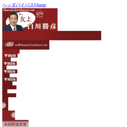
ヘッダバイパス[j]ump