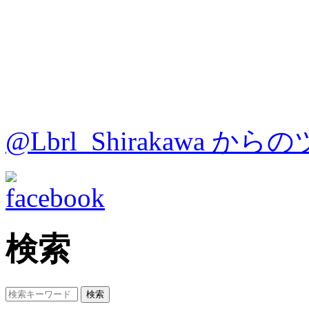
@Lbrl_Shirakawa か
検索