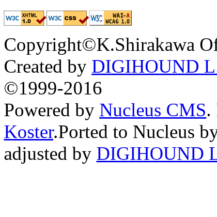
Copyright©K.Shirakawa Of
Created by
DIGIHOUND L.
©1999-2016
Powered by
Nucleus CMS
.
Koster
.Ported to Nucleus b
adjusted by
DIGIHOUND L