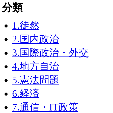
分類
1.徒然
2.国内政治
3.国際政治・外交
4.地方自治
5.憲法問題
6.経済
7.通信・IT政策