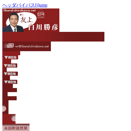
ヘッダバイパス[j]ump