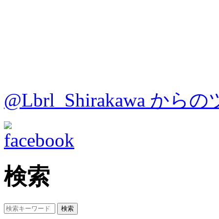
@Lbrl_Shirakawa か
検索