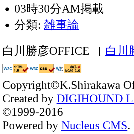
03時30分AM掲載
分類:
雑事論
白川勝彦OFFICE
[
白川
Copyright©K.Shirakawa Of
Created by
DIGIHOUND L.
©1999-2016
Powered by
Nucleus CMS
.