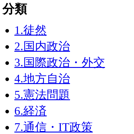
分類
1.徒然
2.国内政治
3.国際政治・外交
4.地方自治
5.憲法問題
6.経済
7.通信・IT政策