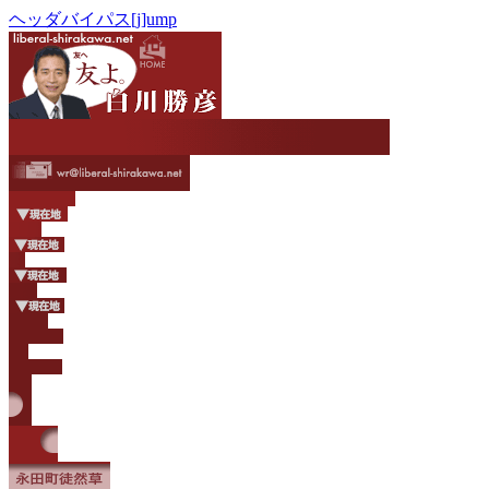
ヘッダバイパス[j]ump