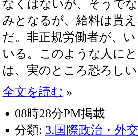
なくはないが、そうでな
みとなるが、給料は貰え
だ。非正規労働者が、い
いる。このような人にと
は、実のところ恐ろしい
全文を読む
»
08時28分PM掲載
分類:
3.国際政治・外