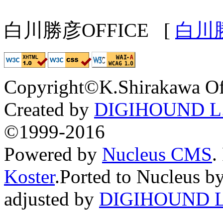
白川勝彦OFFICE
[
白川
Copyright©K.Shirakawa Of
Created by
DIGIHOUND L.
©1999-2016
Powered by
Nucleus CMS
.
Koster
.Ported to Nucleus b
adjusted by
DIGIHOUND L