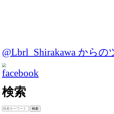
@Lbrl_Shirakawa か
検索