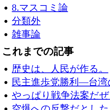
8.マスコミ論
分類外
雑事論
これまでの記事
歴史は、人民が作る。
民主進歩党勝利―台湾
やっぱり戦争法案だぜェ
空爆への反撃だとした