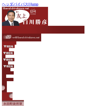
ヘッダバイパス[j]ump