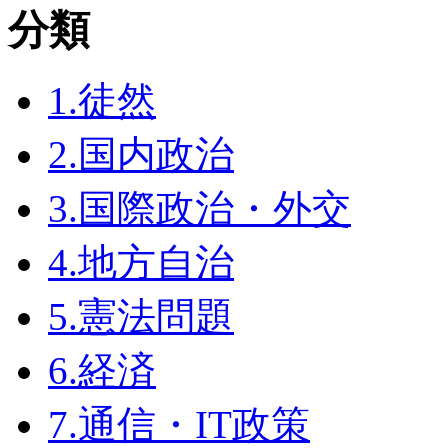
分類
1.徒然
2.国内政治
3.国際政治・外交
4.地方自治
5.憲法問題
6.経済
7.通信・IT政策