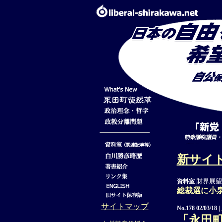
新サイ
財界展望’
資料室
総裁選に小
サイトマップ
|
No.178 02/03/18
「永田