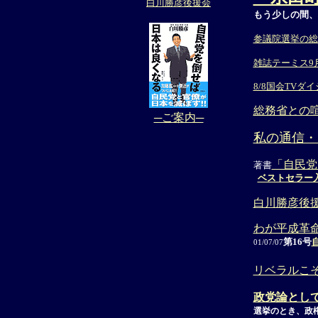
白川勝彦後援会
もう少しの間、
参議院選挙の総
雑誌テーミス9
8/8国会TVダ
総務省との
─ご案内─
私の通信・
「自民党
著書
ベストセラー
白川勝彦後
わが平成革
第16号
01/07/07
リベラルこそ
政党論とし
選挙のとき、政