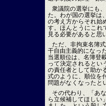
衆議院の選挙にも
た。わが国の選挙は
の考え方からそれ始
す。ほんとうにこれ
見る必要があると思
ただ、非拘束名簿
干自由主義的になっ
当選順位は、名簿登
って決定されるとい
の責任者として助か
式のように、順位を
問題がなくなったと
その代わり、「あ
ら立候補してほしい
ました。という殺し