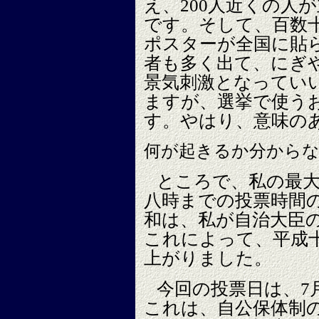
え、200人近くの人
です。そして、百数
ポスターが全国に貼
者も多く出て、にぎ
景気刺激となってい
ますが、選挙で使う
す。やはり、意味の
何が起きるか分から
ところで、私の最
八時までの投票時間
和は、私が自治大臣
これによって、平成十
上がりました。
今回の投票日は、7
これは、自公保体制