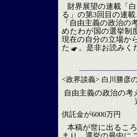
財界展望の連載「白
る」の第3回目の連
「自由主義の政治の
めたわが国の選挙制
現在の自分の立場か
た
。是非お読みく
<政界談義> 白川勝彦
自由主義の政治の考
供託金が6000万円
本稿が世に出るこ
まり、選挙の最中に