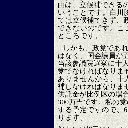
由は、立候補できる
いうことです。白川
ては立候補できず、
できないのです。こ
ところです。
しかも、政党であ
はなく、国会議員が
当該参議院選挙に十
党でなければなりま
ありませんから、十
補しなければなりま
供託金が比例区の場合
300万円です。私の
する予定ですので、6
ります。