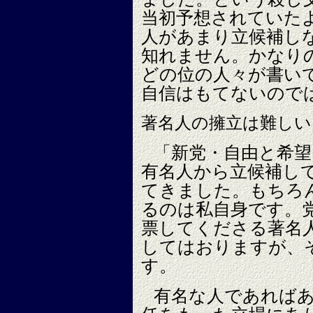
当初予想されていた
人があまり立候補し
知れません。かなり
どの位の人々が書い
自信はもてないので
著名人の擁立は難しい
「新党・自由と希
有名人から立候補し
てきました。もちろ
るのは私自身です。
票してくださる著名
してはおりますが、
す。
有名な人であれば