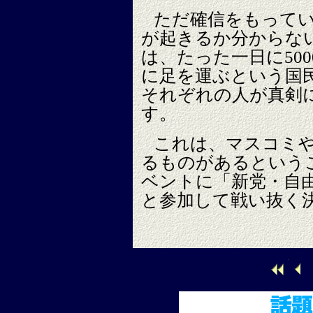
ただ確信をもって
が起きるか分からな
は、たった一日に50
に足を運ぶという国
それぞれの人が真剣
す。
これは、マスコミ
るものがあるという
ベントに「新党・自
と参加して戦い抜く