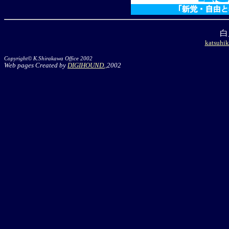
白
katsuhik
Copyright© K.Shirakawa Office 2002
Web pages Created by
DIGIHOUND.,
2002