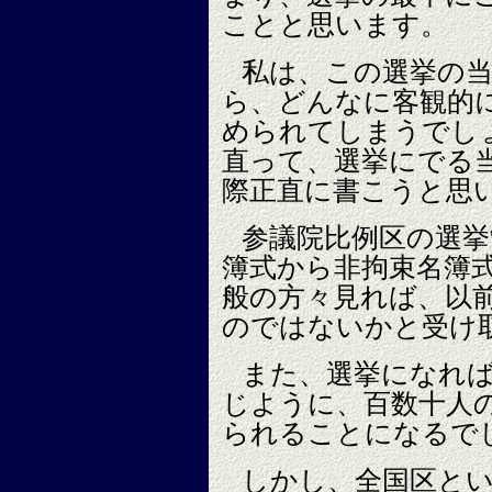
ことと思います。
私は、この選挙の
ら、どんなに客観的
められてしまうでし
直って、選挙にでる
際正直に書こうと思
参議院比例区の選挙
簿式から非拘束名簿
般の方々見れば、以
のではないかと受け
また、選挙になれ
じように、百数十人
られることになるで
しかし、全国区と