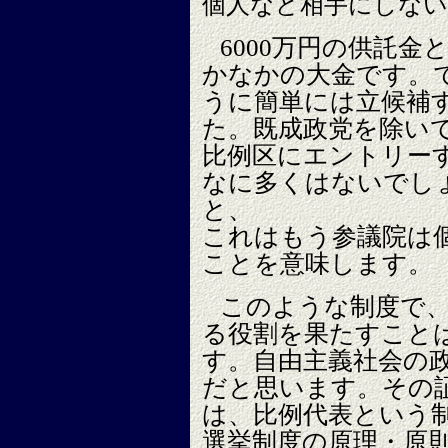
個人など相手にしない
6000万円の供託
かなかの大金です。
うに簡単には立候補
た。既成政党を除い
比例区にエントリー
なに多くはないでし
と、
これはもう参議院は
ことを意味します。
このような制度で
る役割を果たすこと
す。自由主義社会の
だと思います。その
は、比例代表という
選挙制度の原理・原