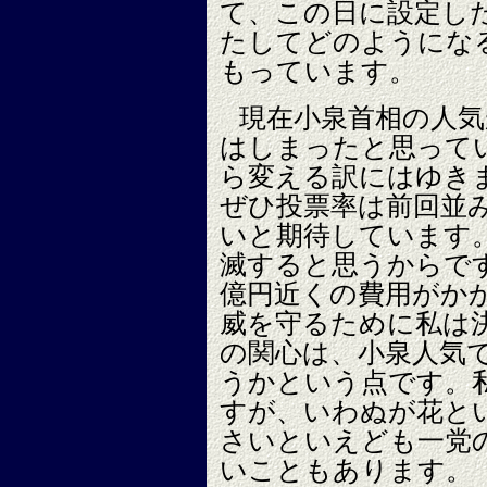
て、この日に設定し
たしてどのようにな
もっています。
現在小泉首相の人気
はしまったと思って
ら変える訳にはゆき
ぜひ投票率は前回並
いと期待しています
滅すると思うからです
億円近くの費用がか
威を守るために私は
の関心は、小泉人気
うかという点です。
すが、いわぬが花と
さいといえども一党
いこともあります。