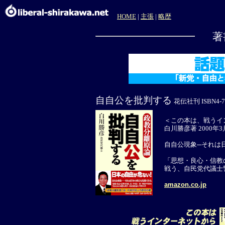
HOME
|
主張
|
略歴
著
自自公を批判する
花伝社刊 ISBN4-763
＜この本は、戦うイ
白川勝彦著 2000年
自自公現象─それは
「思想・良心・信教
戦う、自民党代議士
amazon.co.jp