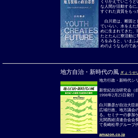
くりかえていこうと
な人間が活動するに
すぐれた資質をも
白川君は、断固とし
ていらい、水をえた
めに生まれてきた、
たとたんに寮活動に
ろをみると、いまふ
めのようなものであ
地方自治・新時代の風
ぎょうせ
地方行政・新時代シリ
新世紀自治研究会（
1998年2月25日発行
白川勝彦が自治大臣
広域行政、地方議会
る。セミナーの参加
元関西経済連合会会
て長崎松早グループ
amazon.co.jp