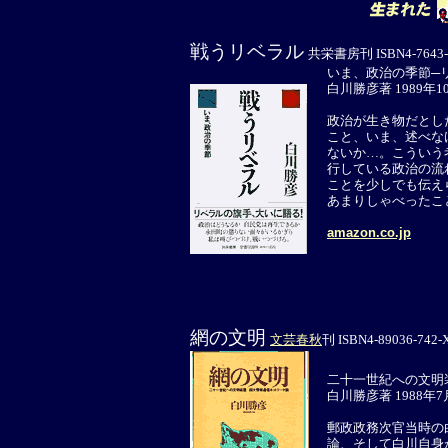
戦うリベラル
共栄書房刊 ISBN4-7643-10
いま、政治の季節─
白川勝彦著 1989年
政治が生き物だとし
こと、いま、述べな
ないか…。こういう
行している政治の流
ことを少しでも伝え
あまりしゃべったこ
amazon.co.jp
網の文明
文芸春秋
刊 ISBN4-89036-742-X
二十一世紀への文明
白川勝彦著 1988年
郵政政務次官当時の
論、そして白川自身