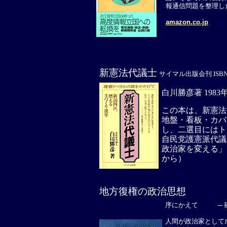
報通信問題を整理し
amazon.co.jp
新憲法代議士
サイマル出版会刊 ISBN4-37
白川勝彦著 1983
この本は、新憲法
地盤・看板・カバ
し、二選目にはト
自民党護憲派代議
政治家を変える」
から）
地方復権の政治思想
序にかえて ─ 篠原
人間が政治家として