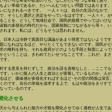
いろいろな希望や欲望のうち、なにがたいせつな幸福であり、
もよい幸福であるか、たいへんむつかしい問題ではあります。
いになされるべきです。 一人々々は、自分の生活のなかで、
で、そうした選択と決定をやっているはずです。一人々々、が
ることを、どうして地域社会で、国民的規模でやってはいけな
値観の多様化の時代だから、国家統制につながるから等々、い
されます。私には、どうもそうは思われません。
日本人は冷静で真面目な議論があまり得意ではないようです
題になればなるほど、やりたくてもできないのです。国民がど
求の権利を持ち、それを政府がどのような手段と制度によって
かということは、きわめてたいせつなことです。これが、まさ
です。
する意見を持たずして、政治を語る資格なしと、…ここでも
です。いかに個人の人生と政治とが密着しているものか、人が
るほど、価値感が多様化すればするほど･その翌の関係は深言
くのです。自分の幸福を追求する上で、もはや政治をきりすて
なっているのです。
開化させる
から与えられた能力や才能を開化させてゆく過程が人生であ