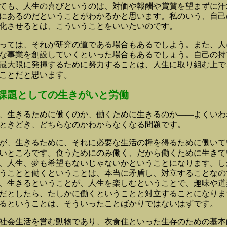
ても、人生の喜びというのは、対価や報酬や賞賛を望まずに汗
にあるのだということがわかるかと思います。私のいう、自己
化させるとは、こういうことをいいたいのです。
ては、それが研究の道である場合もあるでしよう。また、人
な事業を創設していくといった場合もあるでしょう。自己の持
最大限に発揮するために努力することは、人生に取り組む上で
ことだと思います。
課題としての生きがいと労働
生きるために働くのか、働くために生きるのか――よくいわ
ときどき、どちらなのかわからなくなる問題です。
、生きるために、それに必要な生活の糧を得るために働いて
いところです。食うためにのみ働く、だから働くために生きて
、人生、夢も希望もないじゃないかということになります。し
うことと働くということは、本当に矛盾し、対立することなの
、生きるということが、人生を楽しむということで、趣味や道
だとしたら、たしかに働くということと対立することになりま
るということは、そういったことばかりではないはずです。
会生活を営む動物であり、衣食住といった生存のための基本