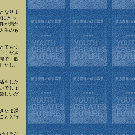
となりま
家にとっ
件が満た
人生のも
とてもつ
心くださ
間で、飲
したし、
活をした
いでしょ
楽しいだ
きたま誘
ことと行
だけるな