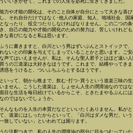
ういいきかせて、これまでの人生を必死に生きてきました。
力や才能の開化は、そのこと自体が自分にとって大きな喜び
し、それ自分だけではなく･他人の家庭、知人、地域社会、国
となったり、役立つたりしなければなりません。この二つの条
き、自己の能力や才能の開化のための努力は、苦しいけれども
きな喜ぴになると私は思います。
うに書きますと、白川という男はずいぶんとストイックで、
れないとの印象を与えてしまっていることかと思います。ご安
な声てはいえませんが、私は、そんな聖人君子とはほど遠い人
･買うの三道楽は大好きなほうです。これまで、結構やってきま
誘惑をうけると、ついふちふらとするほうです。
いって、朝から晩まで、飲む･打つ･買うという道楽三味の生
いません。こうした道楽は、しょせん人生の潤滑油なのではな
面目な生活を毎日続けているからこそ、ときたまやるぶんには
なのではないでしょうか。
んなものを人生の本質だなどといいたくありません。私がと
て、道楽にはしったからといって、「白川はダメな男だ。いう
一致していない」といわれては困ります。
な注釈つきで、私の人生の潤滑油の部分に目をつむっていた