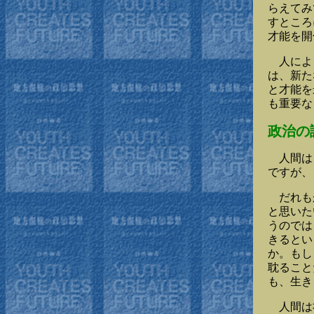
らえてみ
すところ
才能を開
人によっ
は、新た
と才能を
も重要な
政治の
人間は、
ですが、
だれもが
と思いた
うのでは
きるとい
か。もし
耽ること
も、生き
人間は社