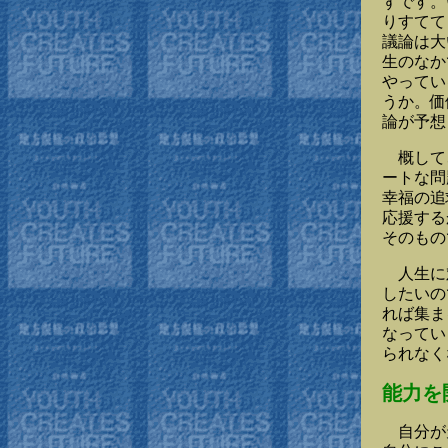
ずです。
りすてて
議論は大
生のなか
やってい
うか。価
論が予想
概して、
ートな問
幸福の追
応援する
そのもの
人生に対
したいの
れば集ま
なってい
られなく
能力を
自分が天