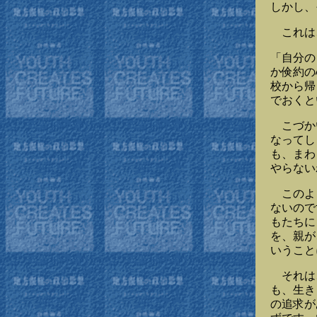
しかし、
これは、
「自分の
か倹約の
校から帰
でおくと
こづかい
なってし
も、まわ
やらない
このよう
ないので
もたちに
を、親が
いうこと
それは、
も、生き
の追求が