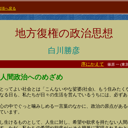
書項へ戻る
地方復権の政治思想
白川勝彦
序にかえて
篠原 一 (東
章 人間政治へのめざめ
ってよい社会とは「こんないやな娑婆(社会)、もう住みたくな
なる日も、私たちが日々の生活を営んでいるうちには、必ずあ
心の中でぐっと噛みしめる一言葉のなかに、政治の原点がある
ています。
生けるものとして、人生に対し、希望や欲求を持たない人間
す。ただ、私たちの希望や欲求がべそう簡単に実現されるかと