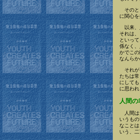
そのとき
に関心を
以来、人
それは、
といって
係なく、
かでこの
なんらか
それが、
たちは常
にしても
に思われ
人間の
人間はだ
いうもの
なことは
いう、二