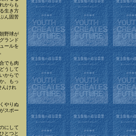
れからも
る生き方
ぶん固苦
朝野球が
グランド
ュールを
。
合でも肉
どうして
いからで
か。もっ
せんけれ
くやりぬ
がスポー
のにして
ひとつと