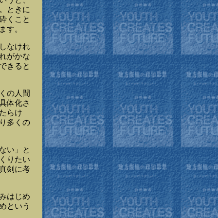
。ときに
砕くこと
ます。
しなけれ
れがかな
できると
くの人間
具体化さ
たらけ
り多くの
ない」と
くりたい
真剣に考
みはじめ
めという