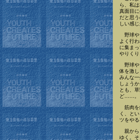
ら、私は
真面目に
だと思う
しい感じ
野球やゴ
よく行わ
に集まっ
やりくり
野球やゴ
体を激し
みんな一
しょうか
とも、草
ど……。
筋肉を鍛
く、とい
ツをやる
親からも
ゆく。そ