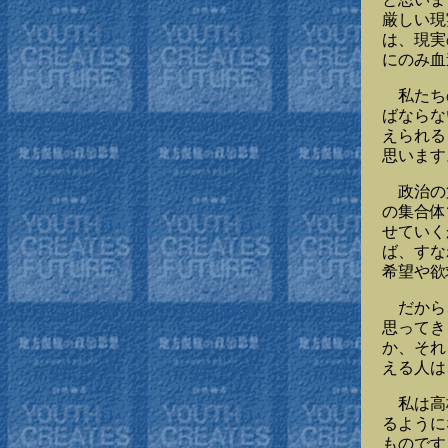
厳しい現
は、現実
にのみ血
私たちの
ばならな
えられる
思います
政治の第
の集合体
せていく
ば、すな
希望や欲
だから、
思ってき
か、それ
える人は
私は高校
るように
ものです