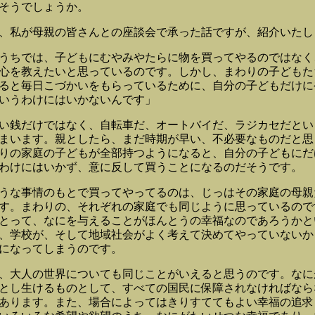
そうでしょうか。
私が母親の皆さんとの座談会で承った話ですが、紹介いたし
うちでは、子どもにむやみやたらに物を買ってやるのではなく
心を教えたいと思っているのです。しかし、まわりの子どもた
ると毎日こづかいをもらっているために、自分の子どもだけに
いうわけにはいかないんです」
銭だけではなく、自転車だ、オートバイだ、ラジカセだとい
まいます。親としたら、まだ時期が早い、不必要なものだと思
りの家庭の子どもが全部持つようになると、自分の子どもにだ
わけにはいかず、意に反して買うことになるのだそうです。
な事情のもとで買ってやってるのは、じっはその家庭の母親
す。まわりの、それぞれの家庭でも同じように思っているので
とって、なにを与えることがほんとうの幸福なのであろうかと
、学校が、そして地域社会がよく考えて決めてやっていないか
になってしまうのです。
大人の世界についても同じことがいえると思うのです。なに
とし生けるものとして、すべての国民に保障されなければなら
あります。また、場合によってはきりすててもよい幸福の追求