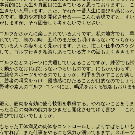
本質的には人生を真面目に生きていると思っておりますし、こ
生きたいと思います。また、それが一番人生に喜びを感じられ
のです。能力や才能を開化させる――こんな表現ですと、ずい
がしますが、そう固苦しく考えないでください。
ルフがさかんに楽しまれているようです。私の地方でも、早
れていて、朝の四時、五時のまだ夜も明けきらないてうちから
ている人々の姿をよく見かけます。また、忙しい仕事のスケジ
して、ゴルフ行きを相談しあっている方々の話もよくききます
ルフなどスポーツに共通していえることですが、練習でも試
く動かさなければならないつらいものです。にもかかわらず、
生懸命スポーツをやるのでしょうか。相手を負かすことが楽し
。勝者の喝采をうけ、優越感にひたることが目的なのでしょう
野球や素人のゴルフ･コンペには、喝采をおくる観客もおりま
え、筋肉を有効に使う技術を収得する。やれないことをうま
った自己の肉体の能力をひきだし開化させてゆく喜び――これ
喜びではないでしょうか。
らった五体満足の肉体をコントロールし、よりすばらしいも
うすれば、また仕事をやるにも気力が湧いてきます。スポーツ