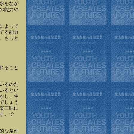
水をなが
の能力や
によって
てる能力
、もっと
れること
いるのだ
いるとい
かし、生
でしょう
楽三味に
す。で
的な条件