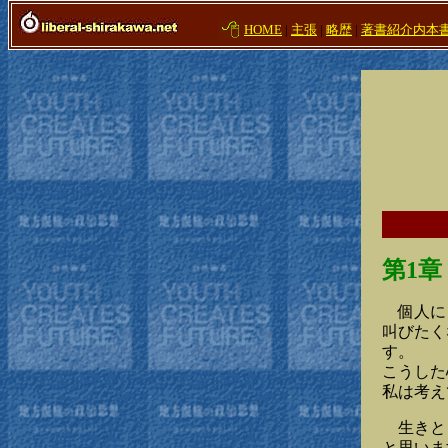
HOME
|
主張
|
略歴
|
著書紹介内本
第1
個人にと
叫びたく
す。
こうした
私は考え
生きとし
と思いま