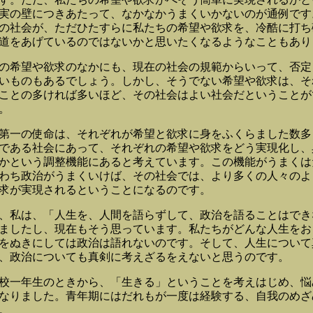
実の壁につきあたって、なかなかうまくいかないのが通例です
の社会が、ただひたすらに私たちの希望や欲求を、冷酷に打ち
道をあげているのではないかと思いたくなるようなこともあり
希望や欲求のなかにも、現在の社会の規範からいって、否定
いものもあるでしょう。しかし、そうでない希望や欲求は、そ
ことの多ければ多いほど、その社会はよい社会だということが
。
一の使命は、それぞれが希望と欲求に身をふくらました数多
である社会にあって、それぞれの希望や欲求をどう実現化し、
かという調整機能にあると考えています。この機能がうまくは
わち政治がうまくいけば、その社会では、より多くの人々のよ
求が実現されるということになるのです。
私は、「人生を、人間を語らずして、政治を語ることはでき
ましたし、現在もそう思っています。私たちがどんな人生をお
をぬきにしては政治は語れないのです。そして、人生について
、政治についても真剣に考えざるをえないと思うのです。
一年生のときから、「生きる」ということを考えはじめ、悩
なりました。青年期にはだれもが一度は経験する、自我のめざ
。