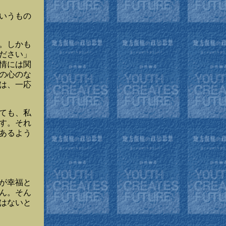
いうもの
。しかも
ださい」
情には関
の心のな
は、一応
ても、私
す。それ
あるよう
が幸福と
ん。そん
はないと