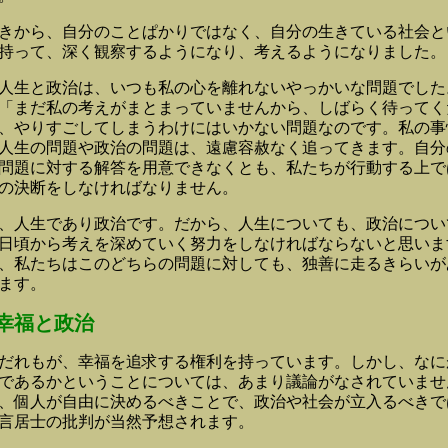
から、自分のことぱかりではなく、自分の生きている社会と
持って、深く観察するようになり、考えるようになりました。
生と政治は、いつも私の心を離れないやっかいな問題でした
「まだ私の考えがまとまっていませんから、しばらく待ってく
、やりすごしてしまうわけにはいかない問題なのです。私の事
人生の問題や政治の問題は、遠慮容赦なく追ってきます。自分
問題に対する解答を用意できなくとも、私たちが行動する上で
の決断をしなければなりません。
人生であり政治です。だから、人生についても、政治につい
日頃から考えを深めていく努力をしなければならないと思いま
、私たちはこのどちらの問題に対しても、独善に走るきらいが
ます。
幸福と政治
れもが、幸福を追求する権利を持っています。しかし、なに
であるかということについては、あまり議論がなされていませ
、個人が自由に決めるべきことで、政治や社会が立入るべきで
言居士の批判が当然予想されます。