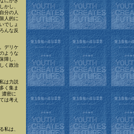
なにがき
しかし、
自分の人
個人的に
いでしょ
ろんな反
。デリケ
のような
保障し、
しく政治
私は力説
多く集ま
、濃密に
ては考え
る私は、