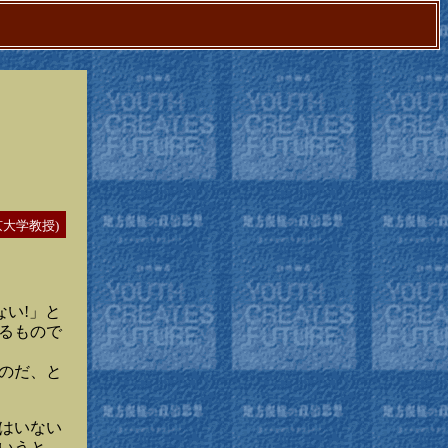
京大学教授)
い!」と
るもので
のだ、と
はいない
いうと、