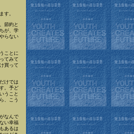
ます。
、節約と
ちが、学
やらない
うことに
ってみて
け買って
だけでは
す。予ど
いうこと
ら、こう
がなんで
ない幸福
もあるは