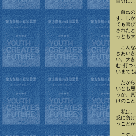
自分にこ
自己の能
す。しか
ても喜び
されたと
っとも大
こんなふ
きあいき
い。大き
む･打つ
いまでも
だからと
いとも思
うか。真
けのこと
私は、そ
惑に負け
うこどが
このよう