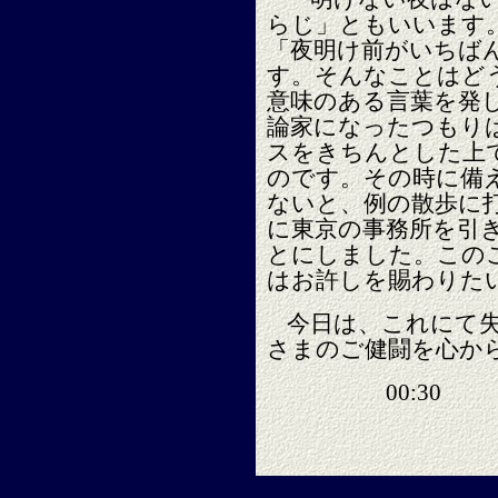
らじ」ともいいます
「夜明け前がいちば
す。そんなことはど
意味のある言葉を発
論家になったつもり
スをきちんとした上
のです。その時に備
ないと、例の散歩に
に東京の事務所を引
とにしました。この
はお許しを賜わりた
今日は、これにて
さまのご健闘を心か
00:30