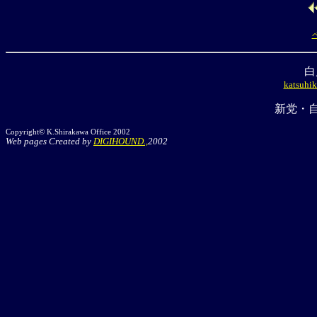
白
katsuhik
新党・自
Copyright© K.Shirakawa Office 2002
Web pages Created by
DIGIHOUND.,
2002