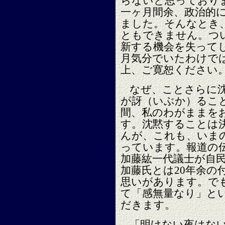
らないと思っており
一ヶ月間余、政治的
ました。そんなとき
ともできません。つい
新する機会を失って
月気分でいたわけで
上、ご寛恕ください
なぜ、ことさらに沈
が訝（いぶか）るこ
間、私のわがままを
す。沈黙することは
んが、これも、いま
っています。報道の
加藤紘一代議士が自
加藤氏とは20年余の
思いがあります。で
て「感無量なり」と
だきます。
「明けない夜はな