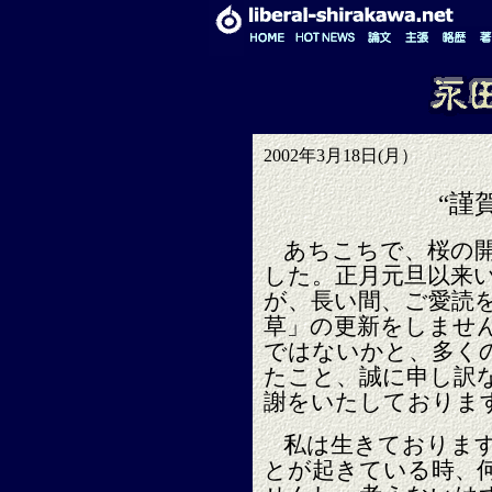
2002年3月18日(月）
“謹
あちこちで、桜の
した。正月元旦以来
が、長い間、ご愛読
草」の更新をしませ
ではないかと、多く
たこと、誠に申し訳
謝をいたしておりま
私は生きておりま
とが起きている時、