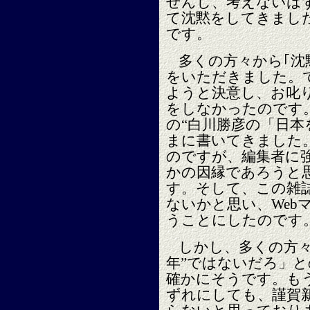
せんし、考えないは
て沈黙をしてきまし
です。
多くの方々から｢沈
をいただきました。
ようと決意し、お叱
をしなかったのです
の“白川勝彦の「日本
まに書いてきました
のですが、編集者に
かの因縁であろうと
す。そして、この雑
ないかと思い、Web
うことにしたのです
しかし、多くの方々
年”ではないだろ」
確かにそうです。も
ずれにしても、謹賀