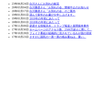
23年06月24日
白川さんにお別れの献花
20年03月04日
白川勝彦さん「お別れの会」開催中止のお知らせ
20年02月17日
白川勝彦さん「お別れの会」のご案内
19年01月01日
謹んで新年のお慶びを申し上げます。
19年01月01日
2019年の年初にあたって
18年01月01日
2018年の年初にあたって
17年11月09日
辟易する情報洪水…トランプ報道と座間猟奇事件
17年10月30日
ホームページのアクセス数、2500万超えに際して。
17年10月28日
フェイク番組が組織的に流されているわが国の現状
17年10月23日
さすがに国民の一票一票の積み重ねは、重い。