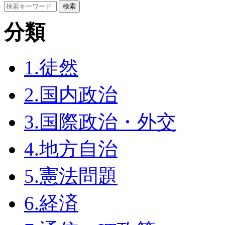
分類
1.徒然
2.国内政治
3.国際政治・外交
4.地方自治
5.憲法問題
6.経済