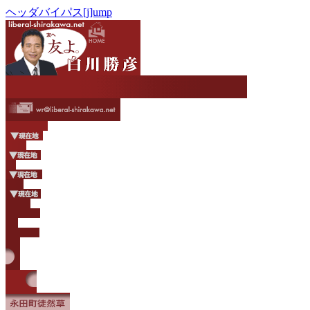
ヘッダバイパス[j]ump