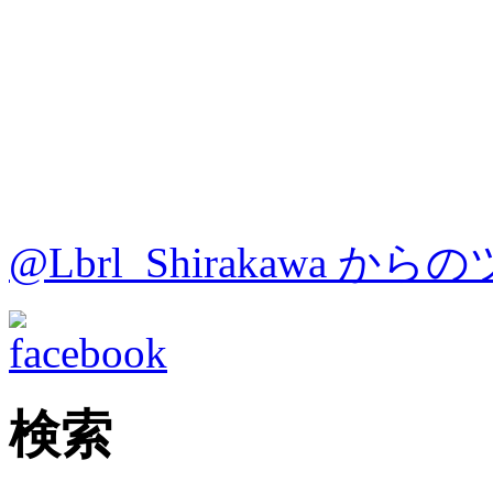
@Lbrl_Shirakawa か
検索