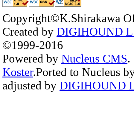
Copyright©K.Shirakawa Of
Created by
DIGIHOUND L.
©1999-2016
Powered by
Nucleus CMS
.
Koster
.Ported to Nucleus b
adjusted by
DIGIHOUND L