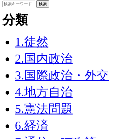
分類
1.徒然
2.国内政治
3.国際政治・外交
4.地方自治
5.憲法問題
6.経済