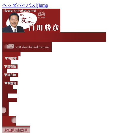
ヘッダバイパス[j]ump