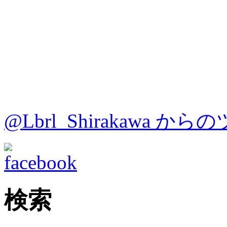
@Lbrl_Shirakawa か
検索