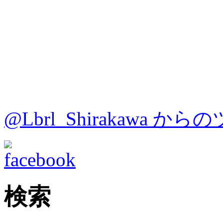
@Lbrl_Shirakawa か
検索