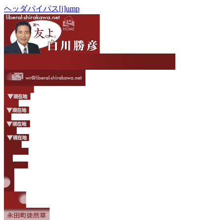
ヘッダバイパス[j]ump