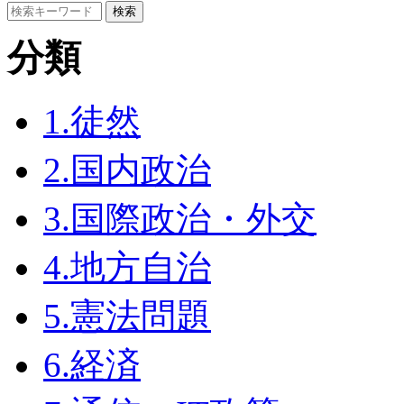
分類
1.徒然
2.国内政治
3.国際政治・外交
4.地方自治
5.憲法問題
6.経済