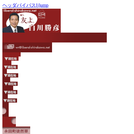
ヘッダバイパス[j]ump