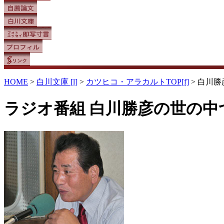
HOME
>
白川文庫 [l]
>
カツヒコ・アラカルトTOP[f]
> 白川
ラジオ番組
白川勝彦の世の中