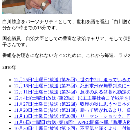
白川勝彦をパーソナリティとして、世相を語る番組「白川勝彦の
分から9時までの15分です。
国会議員、自治大臣としての豊富な政治キャリア、そして債
子さんです。
番組をお聴きになれない方々のために、これから毎週、ラジ
2010年
12月25日(土曜日)放送 (第26回)
世の中押し迫っている
12月18日(土曜日)放送 (第25回)
死刑求刑が無罪判決に〜有
12月11日(土曜日)放送 (第24回)
意味のある盆暮れ勘定
12月4日(土曜日)放送 (第23回)
民主主義社会こそ戦争を
11月27日(土曜日)放送 (第22回)
収穫の秋に思う〜日本の
11月20日(土曜日)放送 (第21回)
勝って騒がれるより、
11月13日(土曜日)放送 (第20回)
リーマン・ショック、
11月6日(土曜日)放送 (第19回)
APEC開催〜脱「脱亜入
10月30日(土曜日)放送 (第18回)
不景気と嘆くより、付