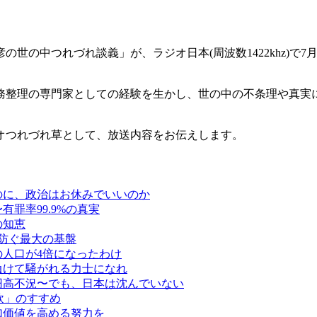
世の中つれづれ談義」が、ラジオ日本(周波数1422khz)で7
務整理の専門家としての経験を生かし、世の中の不条理や真実
オつれづれ草として、放送内容をお伝えします。
のに、政治はお休みでいいのか
罪率99.9%の真実
の知恵
防ぐ最大の基盤
人口が4倍になったわけ
負けて騒がれる力士になれ
円高不況〜でも、日本は沈んでいない
欧」のすすめ
加価値を高める努力を