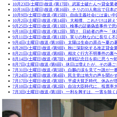
10月23日(土曜日)放送 (第17回)
武富士破たん〜貸金業
10月16日(土曜日)放送 (第16回)
チリの33人救出で日本
10月9日(土曜日)放送 (第15回)
自由主義社会には遠い中
10月2日(土曜日)放送 (第14回)
大相撲、これだけは超え
9月25日(土曜日)放送 (第13回)
検事の証拠偽造事件で思
9月18日(土曜日)放送 (第12回)
聞け、日給者の声〜「休
9月11日(土曜日)放送 (第11回)
実りの秋なのに長引く不
9月4日(土曜日)放送 (第10回)
太陽は生命の原点〜夏の
8月28日(土曜日)放送 (第9回)
秋に深刻化する改正貸金
8月21日(土曜日)放送 (第8回)
相次ぐ行方不明事件の裏
8月14日(土曜日)放送 (第7回)
終戦記念日を前に思う〜
8月7日(土曜日)放送 (第6回)
休日は増えたが、その過ご
7月31日(土曜日)放送 (第5回)
白鵬の涙を見て〜誰が一
7月24日(土曜日)放送 (第4回)
民主党は地方の声を聞か
7月17日(土曜日)放送 (第3回)
平成大貧乏時代、休みが
7月10日(土曜日)放送 (第2回)
自治大臣時代に、投票率
7月3日(土曜日)放送 (第1回)
一利を興すは、一害を除く