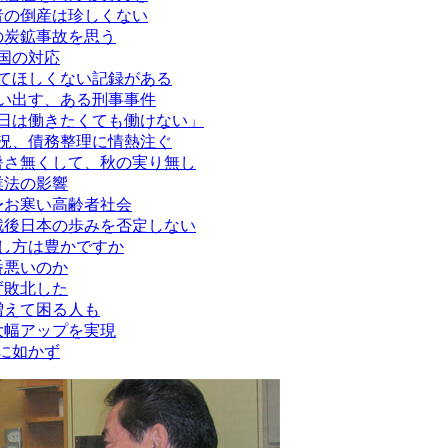
者の倒産は珍しくない
の炭鉱事故を思う
国の対応
てほしくない記録がある
い出す、ある刑事事件
日は働きたくても働けない」
況、債務整理に情熱注ぐ
暑さ無くして、秋の実り無し
業法の影響
〜お寒い高齢者社会
戦後日本の歩みを否定しない
し方は豊かですか
番悪いのか
ず敗北した
増えて困る人も
大幅アップを実現
に如かず