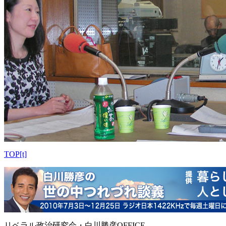
TOP[t]
リベラル政治研究会・白川勝彦OFFICE