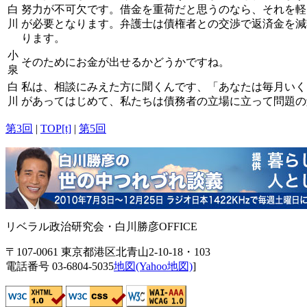
白
努力が不可欠です。借金を重荷だと思うのなら、それを軽
川
が必要となります。弁護士は債権者との交渉で返済金を減
ります。
小
そのためにお金が出せるかどうかですね。
泉
白
私は、相談にみえた方に聞くんです、「あなたは毎月いく
川
があってはじめて、私たちは債務者の立場に立って問題の
第3回
|
TOP[t]
|
第5回
リベラル政治研究会・白川勝彦OFFICE
〒107-0061 東京都港区北青山2-10-18・103
電話番号 03-6804-5035
地図(Yahoo地図)
]