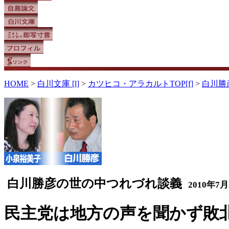
HOME
>
白川文庫 [l]
>
カツヒコ・アラカルトTOP[f]
>
白川勝
白川勝彦の世の中つれづれ談義
2010年7月
民主党は地方の声を聞かず敗