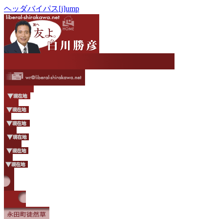
ヘッダバイパス[j]ump