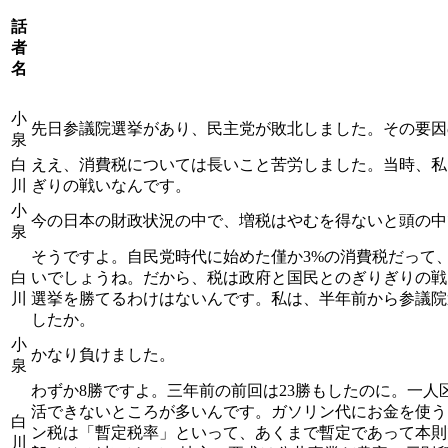
話
者
名
小
先日参議院選挙があり、民主党が敗北しました。その要因
泉
白
ええ、消費税については長いこと苦労しました。当時、私
川
ぎりの戦いなんです。
小
今の日本の財政状況の中で、増税はやむを得ないと頭の中
泉
そうですよ。自民党時代に始めた僅か3%の消費税だって
白
いでしょうね。だから、税は政府と国民とのぎりぎりの戦
川
選挙を勝てるわけはないんです。私は、半年前から参議院
したか。
小
かなり負けました。
泉
わずか8勝ですよ。三年前の前回は23勝もしたのに。一
活できないところが多いんです。ガソリン代にお金を使う
白
ン税は「暫定税率」といって、あくまで暫定であって本則
川