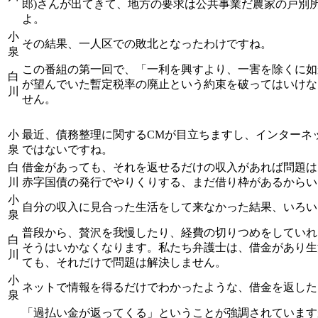
郎)さんが出てきて、地方の要求は公共事業だ農家の戸別
よ。
小
その結果、一人区での敗北となったわけですね。
泉
この番組の第一回で、「一利を興すより、一害を除くに如
白
が望んでいた暫定税率の廃止という約束を破ってはいけな
川
せん。
小
最近、債務整理に関するCMが目立ちますし、インターネ
泉
ではないですね。
白
借金があっても、それを返せるだけの収入があれば問題は
川
赤字国債の発行でやりくりする、まだ借り枠があるからい
小
自分の収入に見合った生活をして来なかった結果、いろい
泉
普段から、贅沢を我慢したり、経費の切りつめをしていれ
白
そうはいかなくなります。私たち弁護士は、借金があり生
川
ても、それだけで問題は解決しません。
小
ネットで情報を得るだけでわかったような、借金を返した
泉
「過払い金が返ってくる」ということが強調されています