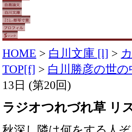
HOME
>
白川文庫 [l]
>
TOP[f]
>
白川勝彦の世の
13日 (第20回)
ラジオつれづれ草 リ
秋深し隣は何をする人ぞ