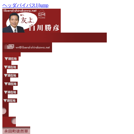
ヘッダバイパス[j]ump