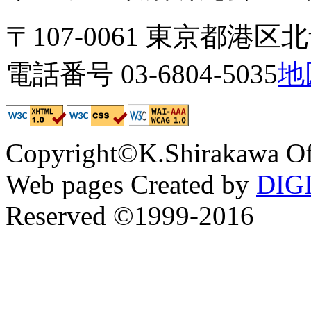
〒107-0061 東京都港区北青
電話番号 03-6804-5035
地
Copyright©K.Shirakawa Of
Web pages Created by
DIG
Reserved ©1999-2016