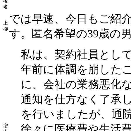
者
名
では早速、今日もご紹
上
柳
す。匿名希望の39歳の
私は、契約社員として
年前に体調を崩した
に、会社の業務悪化
通知を仕方なく了承
を行いましたが、通
徐々に医療費や生活
増