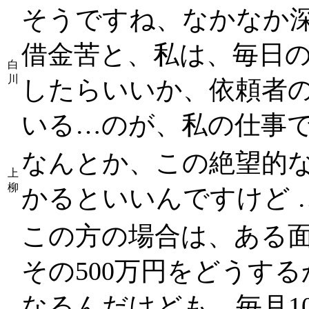
そうですね、なかなか
借金苦と、私は、毎日
白
川
したらいいか、依頼者
いる…のが、私の仕事
なんとか、この絶望的
上
柳
かるといいんですけど 
この方の場合は、ある面で
その500万円をどうす
なるんだけども、毎月1