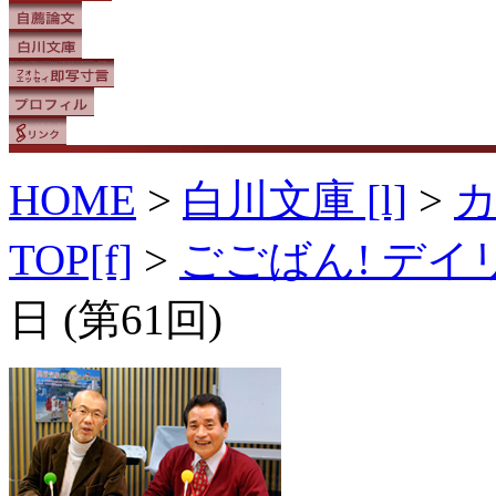
HOME
>
白川文庫 [l]
>
TOP[f]
>
ごごばん! デ
日 (第61回)