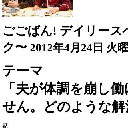
ごごばん! デイリース
ク〜
2012年4月24日 火曜
テーマ
「夫が体調を崩し働
せん。どのような解
話