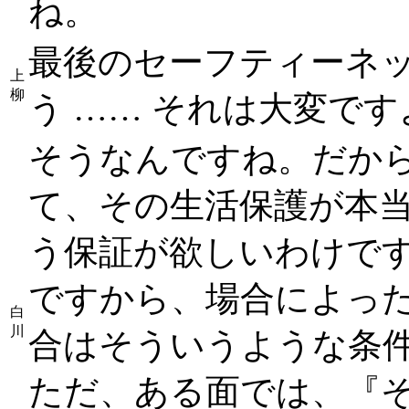
ね。
最後のセーフティーネ
上
柳
う …… それは大変で
そうなんですね。だか
て、その生活保護が本
う保証が欲しいわけで
ですから、場合によっ
白
川
合はそういうような条
ただ、ある面では、『