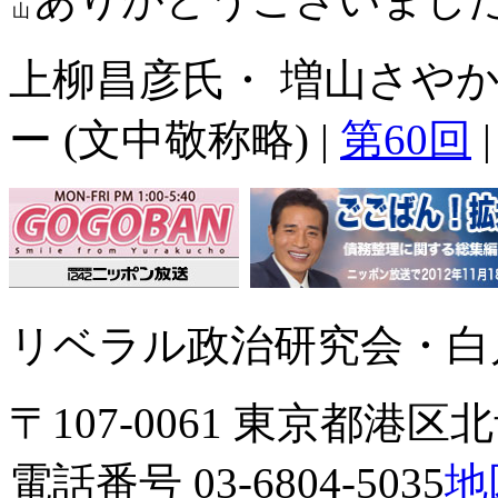
山
上柳昌彦氏・ 増山さやか
ー (文中敬称略) |
第60回
リベラル政治研究会・白川
〒107-0061 東京都港区北青
電話番号 03-6804-5035
地