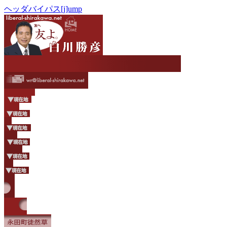
ヘッダバイパス[j]ump