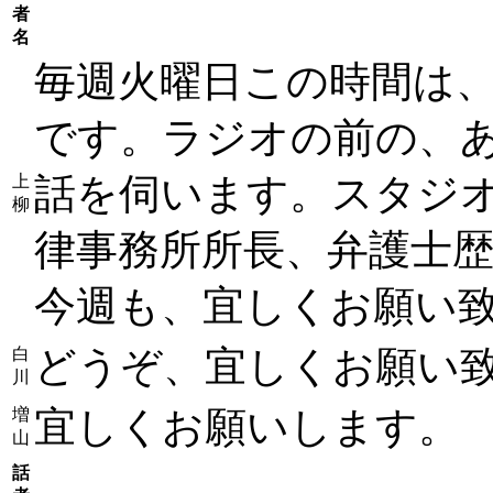
者
名
毎週火曜日この時間は、
です。ラジオの前の、
話を伺います。スタジ
上
柳
律事務所所長、弁護士歴
今週も、宜しくお願い
どうぞ、宜しくお願い
白
川
宜しくお願いします。
増
山
話