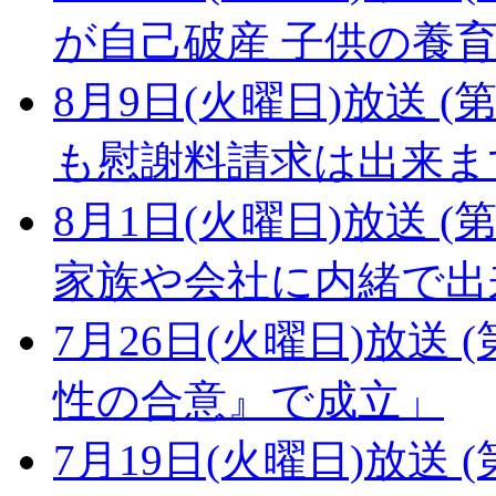
が自己破産 子供の養
8月9日(火曜日)放送 (第
も慰謝料請求は出来ま
8月1日(火曜日)放送 (第
家族や会社に内緒で出
7月26日(火曜日)放送 (
性の合意』で成立」
7月19日(火曜日)放送 (