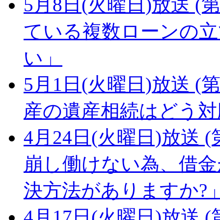
5月8日(火曜日)放送 (第
ている複数ローンの立
い」
5月1日(火曜日)放送 (第
産の遺産相続はどう対
4月24日(火曜日)放送 (
崩し働けない為、借金
決方法がありますか?
4月17日(火曜日)放送 (