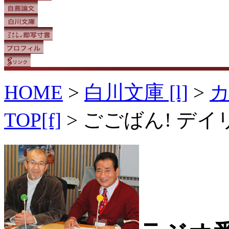
HOME
>
白川文庫 [l]
>
TOP[f]
> ごごばん! デ