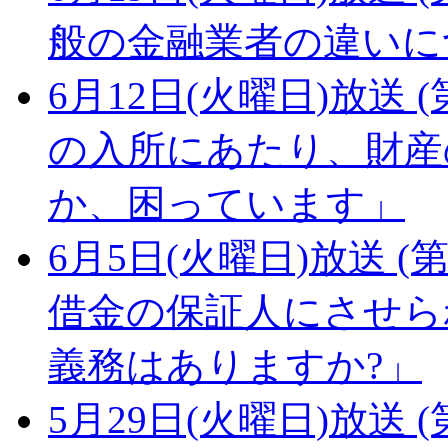
般の金融業者の違いに
6月12日(火曜日)放送 (
の入所にあたり、財産
か、困っています」
6月5日(火曜日)放送 (第
借金の保証人にさせら
義務はありますか?」
5月29日(火曜日)放送 (