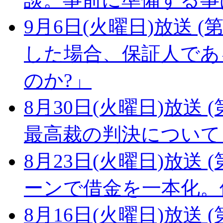
9月6日(火曜日)放送 (第
した場合、保証人であ
のか?」
8月30日(火曜日)放送 (
最高裁の判決について
8月23日(火曜日)放送 (
ーンで借金を一本化。
8月16日(火曜日)放送 (