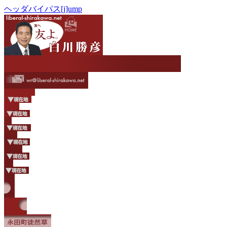
ヘッダバイパス[j]ump