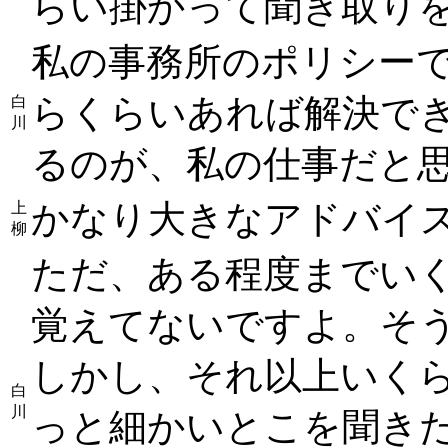
らい掛かって聞き取り
私の事務所のポリシー
らくらいあれば解決で
白
川
るのが、私の仕事だと
かなり大きなアドバイ
上
柳
ただ、ある程度までい
覚えてないですよ。そ
しかし、それ以上いく
白
川
っと細かいとこを聞き