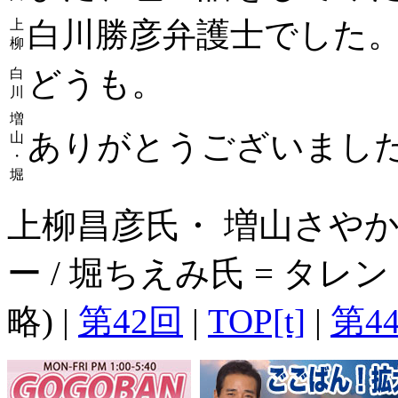
白川勝彦弁護士でした
上
柳
どうも。
白
川
増
ありがとうございまし
山
・
堀
上柳昌彦氏・ 増山さやか
ー / 堀ちえみ氏 = タ
略) |
第42回
|
TOP[t]
|
第4