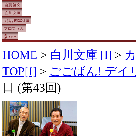
HOME
>
白川文庫 [l]
>
TOP[f]
>
ごごばん! デ
日 (第43回)