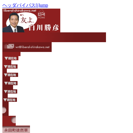
ヘッダバイパス[j]ump