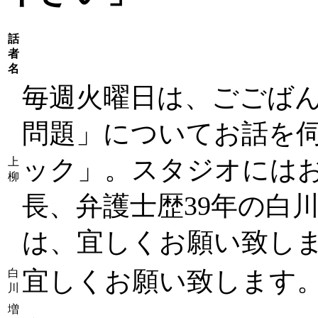
話
者
名
毎週火曜日は、ごごば
問題」についてお話を伺
ック」。スタジオには
上
柳
長、弁護士歴39年の白
は、宜しくお願い致し
宜しくお願い致します
白
川
増