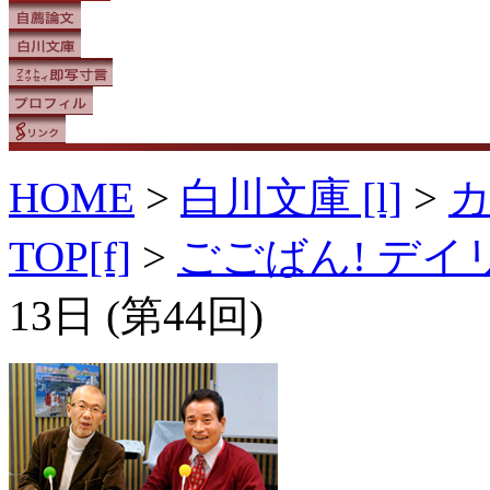
HOME
>
白川文庫 [l]
>
TOP[f]
>
ごごばん! デ
13日 (第44回)