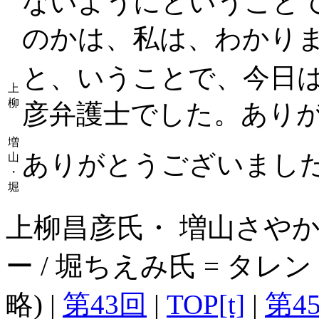
ないようにということ
のかは、私は、わかり
と、いうことで、今日
上
柳
彦弁護士でした。あり
増
ありがとうございまし
山
・
堀
上柳昌彦氏・ 増山さやか
ー / 堀ちえみ氏 = タ
略) |
第43回
|
TOP[t]
|
第4