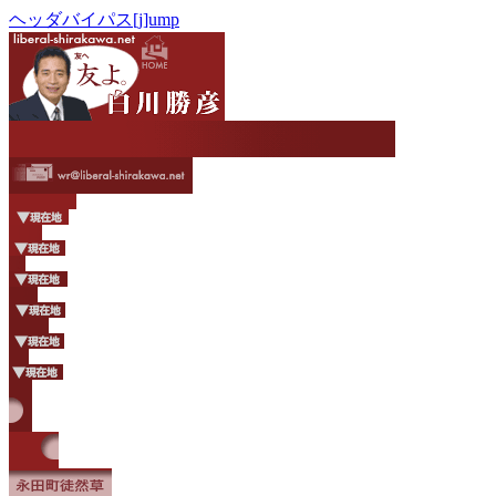
ヘッダバイパス[j]ump