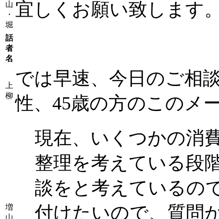
宜しくお願い致します
山
・
堀
話
者
名
では早速、今日のご相
上
柳
性、45歳の方のこのメ
現在、いくつかの消
整理を考えている段
談をと考えているの
付けたいので、質問
増
山