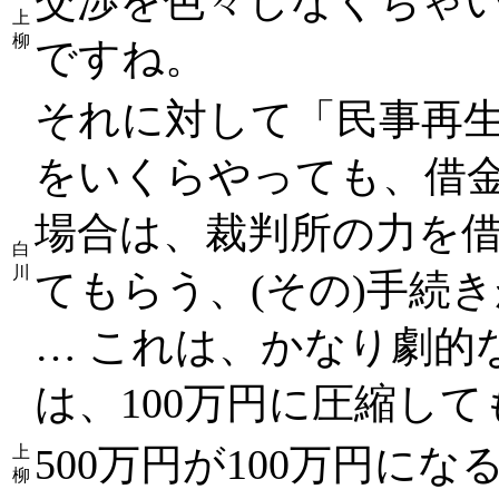
交渉を色々しなくちゃ
上
柳
ですね。
それに対して「民事再
をいくらやっても、借
場合は、裁判所の力を
白
川
てもらう、(その)手続
… これは、かなり劇的
は、100万円に圧縮し
500万円が100万円に
上
柳