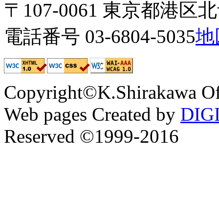
〒107-0061 東京都港区北青
電話番号 03-6804-5035
地
Copyright©K.Shirakawa Of
Web pages Created by
DIG
Reserved ©1999-2016