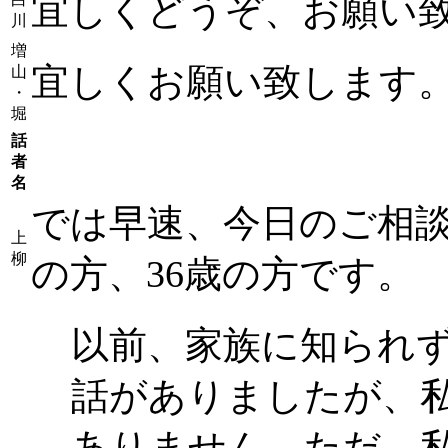
宜しくどうぞ、お願い
川
増
宜しくお願い致します
山
・
堀
話
者
名
では早速、今日のご相
上
柳
の方、36歳の方です。
以前、家族に知られ
話がありましたが、
ありません。ただ、