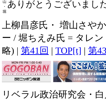
ありがとうございまし
山
・
堀
上柳昌彦氏・ 増山さやか
ー / 堀ちえみ氏 = タ
略) |
第41回
|
TOP[t]
|
第4
リベラル政治研究会・白川