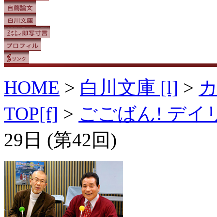
HOME
>
白川文庫 [l]
>
TOP[f]
>
ごごばん! デ
29日 (第42回)