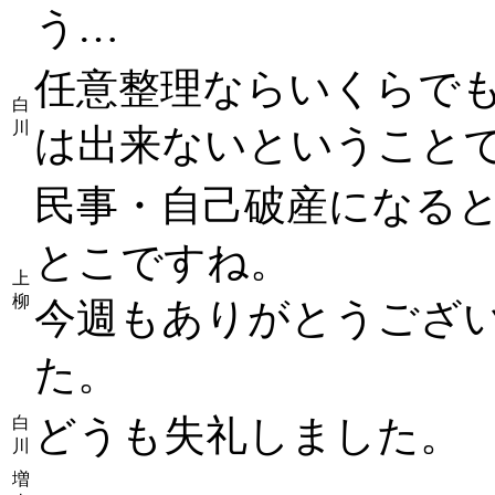
う…
任意整理ならいくらで
白
川
は出来ないということ
民事・自己破産になる
とこですね。
上
柳
今週もありがとうござ
た。
どうも失礼しました。
白
川
増