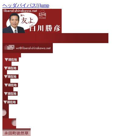
ヘッダバイパス[j]ump