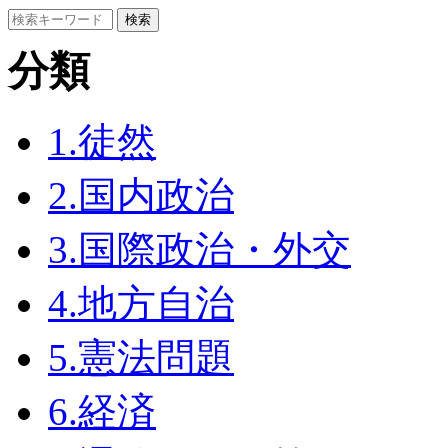
分類
1.徒然
2.国内政治
3.国際政治・外交
4.地方自治
5.憲法問題
6.経済