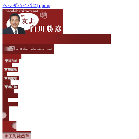
ヘッダバイパス[j]ump