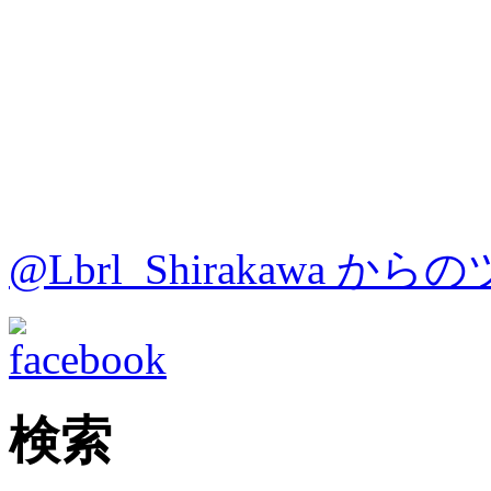
@Lbrl_Shirakawa か
検索