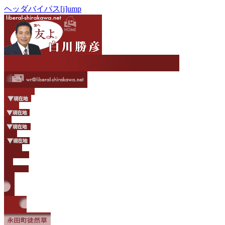
ヘッダバイパス[j]ump