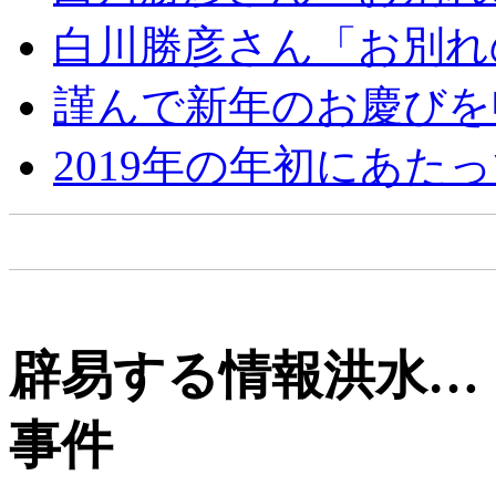
白川勝彦さん「お別れ
謹んで新年のお慶びを
2019年の年初にあた
辟易する情報洪水…
事件