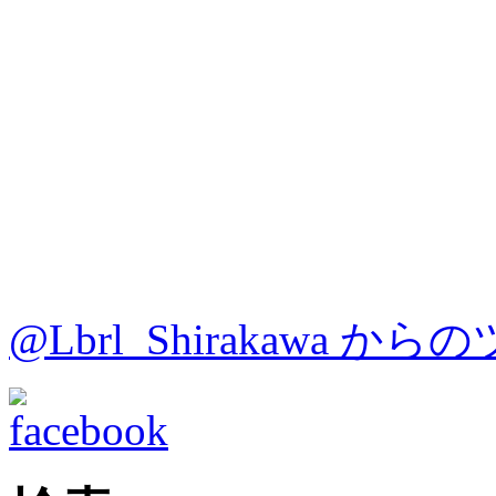
@Lbrl_Shirakawa か