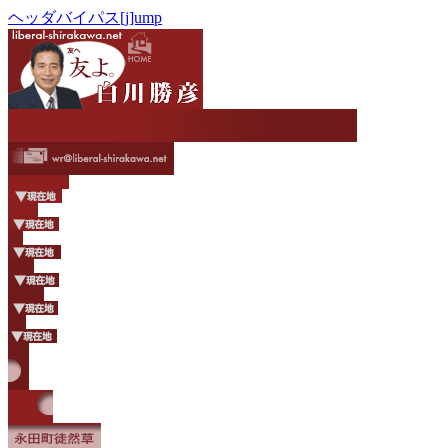
ヘッダバイパス[j]ump