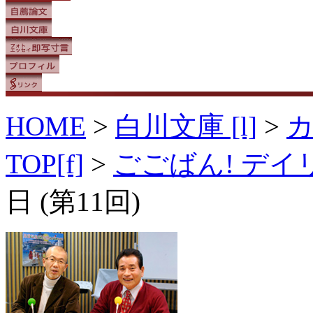
HOME
>
白川文庫 [l]
>
TOP[f]
>
ごごばん! デ
日 (第11回)