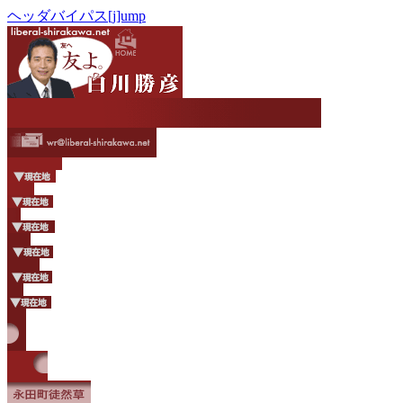
ヘッダバイパス[j]ump