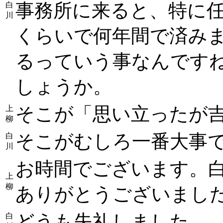
事務所に来ると、特に
白
川
くらいで何年間で済みま
るっていう事なんです
しょうか。
そこが「思い立ったが
上
柳
そこがむしろ一番大事
白
川
お時間でございます。
上
柳
ありがとうございまし
どうも失礼しました。
白