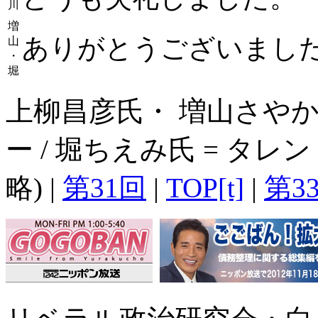
川
増
ありがとうございまし
山
・
堀
上柳昌彦氏・ 増山さやか
ー / 堀ちえみ氏 = タ
略) |
第31回
|
TOP[t]
|
第3