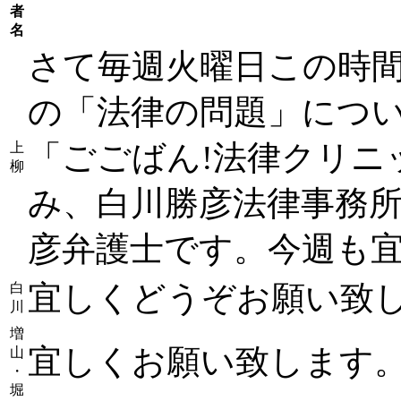
者
名
さて毎週火曜日この時
の「法律の問題」につ
「ごごばん!法律クリニ
上
柳
み、白川勝彦法律事務所
彦弁護士です。今週も
宜しくどうぞお願い致
白
川
増
宜しくお願い致します
山
・
堀