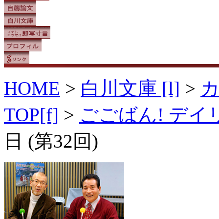
HOME
>
白川文庫 [l]
>
TOP[f]
>
ごごばん! デ
日 (第32回)