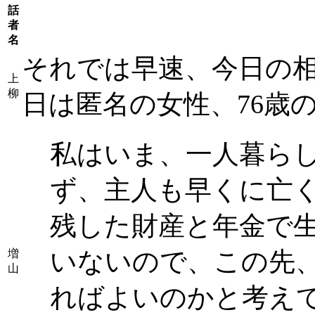
話
者
名
それでは早速、今日の
上
柳
日は匿名の女性、76歳
私はいま、一人暮ら
ず、主人も早くに亡
残した財産と年金で
いないので、この先
増
山
ればよいのかと考え