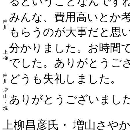
るということなんです
みんな、費用高いとか
白
川
もらうのが大事だと思
分かりました。お時間
上
柳
でした。ありがとうご
どうも失礼しました。
白
川
増
ありがとうございまし
山
・
堀
上柳昌彦氏・ 増山さやか