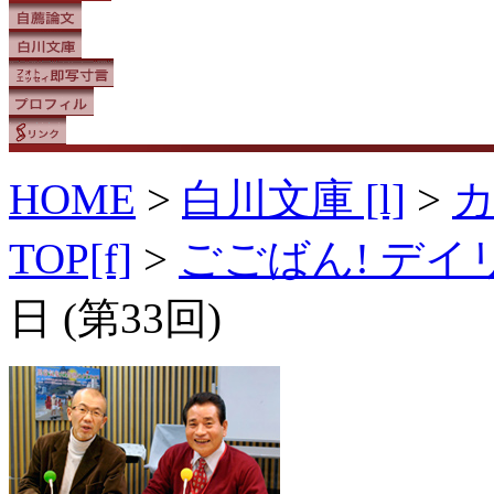
HOME
>
白川文庫 [l]
>
TOP[f]
>
ごごばん! デ
日 (第33回)