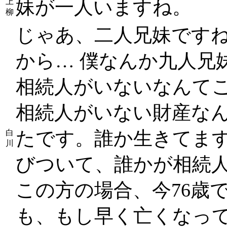
妹が一人いますね。
上
柳
じゃあ、二人兄妹です
から… 僕なんか九人兄
相続人がいないなんて
相続人がいない財産な
たです。誰か生きてま
白
川
びついて、誰かが相続
この方の場合、今76歳
も、もし早く亡くなっ