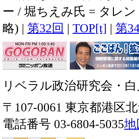
ー / 堀ちえみ氏 = タ
略) |
第32回
|
TOP[t]
|
第3
リベラル政治研究会・白川
〒107-0061 東京都港区北青
電話番号 03-6804-5035
地