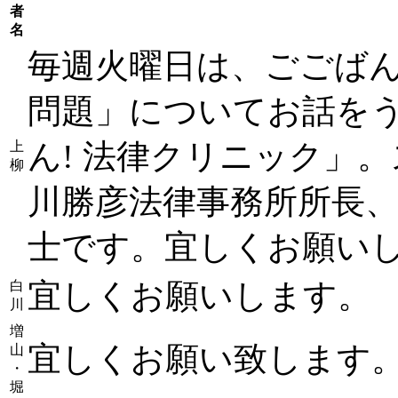
者
名
毎週火曜日は、ごごば
問題」についてお話を
ん! 法律クリニック」
上
柳
川勝彦法律事務所所長、
士です。宜しくお願い
宜しくお願いします。
白
川
増
宜しくお願い致します
山
・
堀