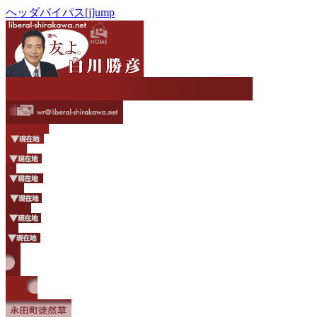
ヘッダバイパス[j]ump