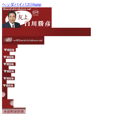
ヘッダバイパス[j]ump