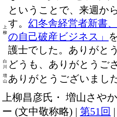
ということで、来週か
す。
幻冬舎経営者新書、
上
柳
の自己破産ビジネス」
護士でした。ありがと
どうも、ありがとうご
白
川
ありがとうございまし
増
山
上柳昌彦氏・ 増山さやか
ー (文中敬称略) |
第51回