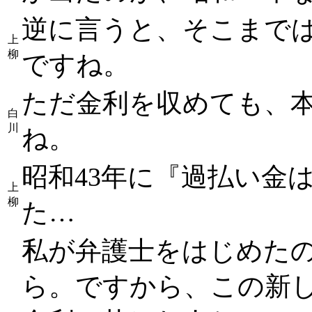
逆に言うと、そこまで
上
柳
ですね。
ただ金利を収めても、
白
川
ね。
昭和43年に『過払い金
上
柳
た…
私が弁護士をはじめたの
ら。ですから、この新