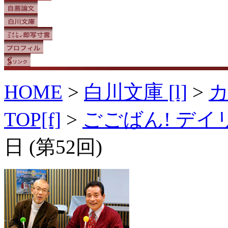
HOME
>
白川文庫 [l]
>
TOP[f]
>
ごごばん! デ
日 (第52回)