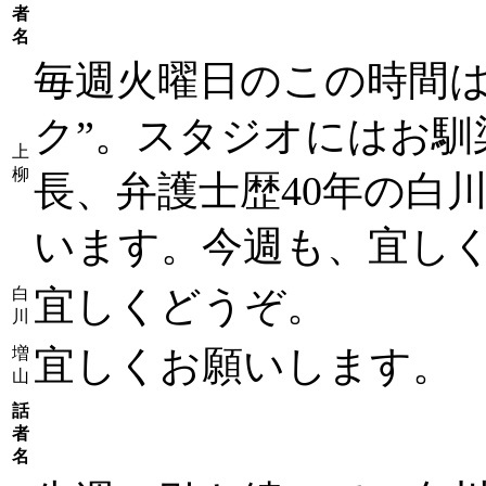
者
名
毎週火曜日のこの時間は
ク”。スタジオにはお馴
上
柳
長、弁護士歴40年の白
います。今週も、宜し
宜しくどうぞ。
白
川
宜しくお願いします。
増
山
話
者
名