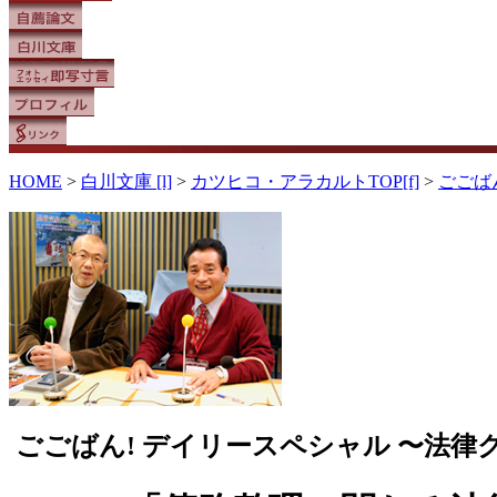
HOME
>
白川文庫 [l]
>
カツヒコ・アラカルトTOP[f]
>
ごごば
ごごばん! デイリースペシャル 〜法律