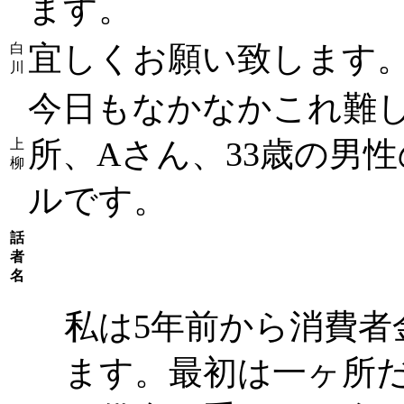
ます。
宜しくお願い致します
白
川
今日もなかなかこれ難
所、Aさん、33歳の男
上
柳
ルです。
話
者
名
私は5年前から消費者
ます。最初は一ヶ所