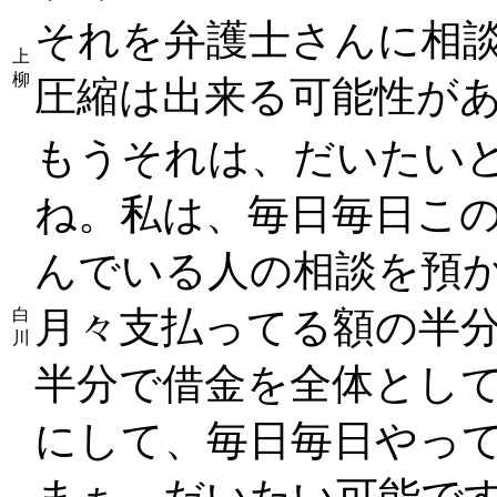
それを弁護士さんに相
上
柳
圧縮は出来る可能性が
もうそれは、だいたい
ね。私は、毎日毎日こ
んでいる人の相談を預
月々支払ってる額の半
白
川
半分で借金を全体とし
にして、毎日毎日やっ
まぁ、だいたい可能で