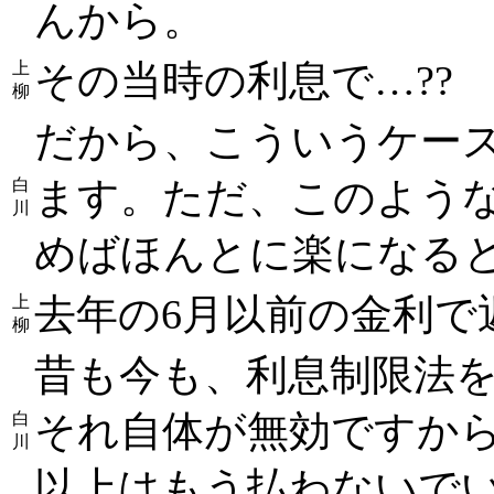
んから。
その当時の利息で…??
上
柳
だから、こういうケー
ます。ただ、このよう
白
川
めばほんとに楽になる
去年の6月以前の金利で
上
柳
昔も今も、利息制限法
それ自体が無効ですか
白
川
以上はもう払わないで