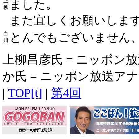
ました。
上
柳
また宜しくお願いしま
とんでもございません
白
川
上柳昌彦氏 = ニッポン
か氏 = ニッポン放送アナ
|
TOP[t]
|
第4回