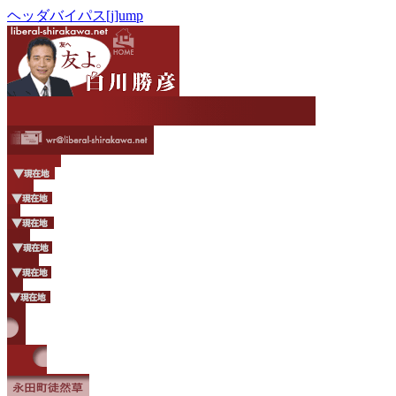
ヘッダバイパス[j]ump