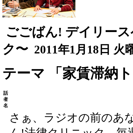
ごごばん! デイリー
ク〜
2011年1月18日 火曜
テーマ
「家賃滞納ト
話
者
名
さぁ、ラジオの前のあ
ん!法律クリニック。毎