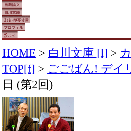
HOME
>
白川文庫 [l]
>
TOP[f]
>
ごごばん! デ
日 (第2回)