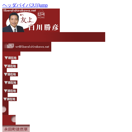
ヘッダバイパス[j]ump