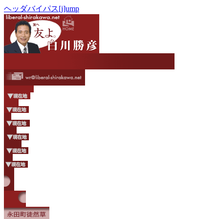
ヘッダバイパス[j]ump