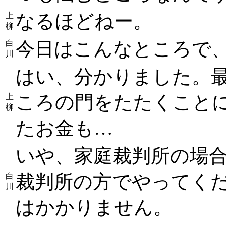
なるほどねー。
上
柳
今日はこんなところで、
白
川
はい、分かりました。
ころの門をたたくことに
上
柳
たお金も…
いや、家庭裁判所の場
裁判所の方でやってく
白
川
はかかりません。