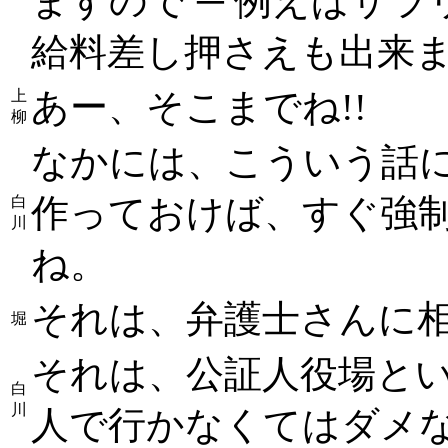
ますので ─ 例えばサ
給料差し押さえも出来
あー、そこまでね!!
上
柳
なかには、こういう話
作っておけば、すぐ強
白
川
ね。
それは、弁護士さんに相
堀
それは、公証人役場と
白
川
人で行かなくてはダメ