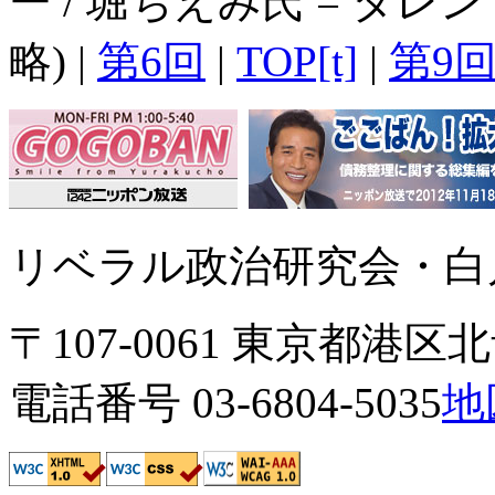
ー / 堀ちえみ氏 = タ
略) |
第6回
|
TOP[t]
|
第9
リベラル政治研究会・白川
〒107-0061 東京都港区北青
電話番号 03-6804-5035
地