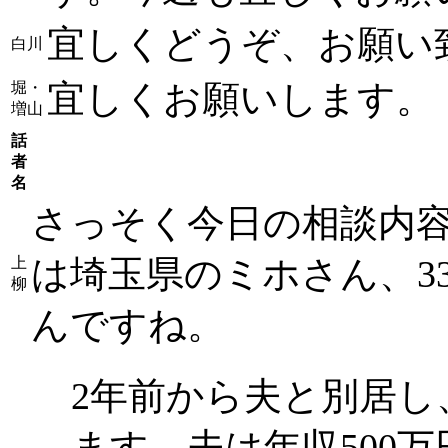
宜しくどうぞ、お願い
白川
宜しくお願いします。
堀・
増山
話
者
名
さっそく今日の相談内
は埼玉県のミホさん、3
上
柳
んですね。
2年前から夫と別居し
ます。夫は年収500