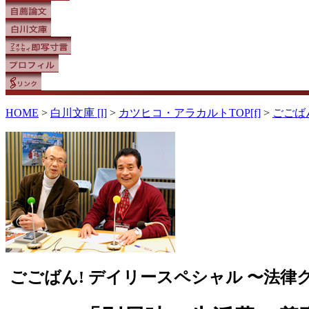
HOME
>
白川文庫 [l]
>
カツヒコ・アラカルトTOP[f]
>
ごごば
ごごばん! デイリースペシャル 〜法律