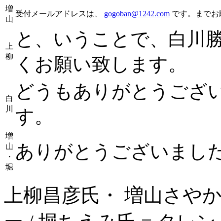
増
受付メールアドレスは、
gogoban@1242.com
です。までお
山
と、いうことで、白川
上
柳
くお願い致します。
どうもありがとうござ
白
川
す。
増
ありがとうございまし
山
・
堀
上柳昌彦氏・ 増山さやか