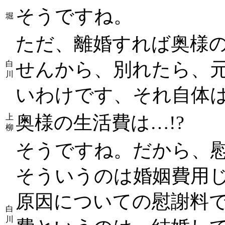
そうですね。
堀
ただ、離婚すれば奥様
せんから、別れたら、
白
川
いわけです、それ自体
奥様の生活費は…!?
上
柳
そうですね。だから、
そういうのは婚姻費用
原因についての慰謝料
白
川