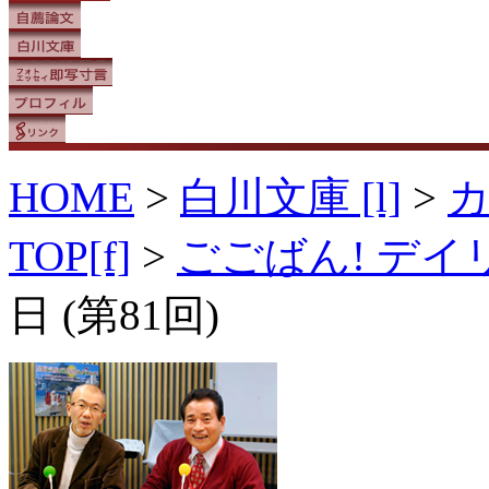
HOME
>
白川文庫 [l]
>
TOP[f]
>
ごごばん! デ
日 (第81回)