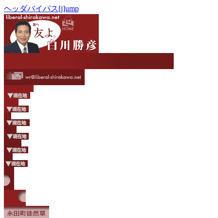
ヘッダバイパス[j]ump