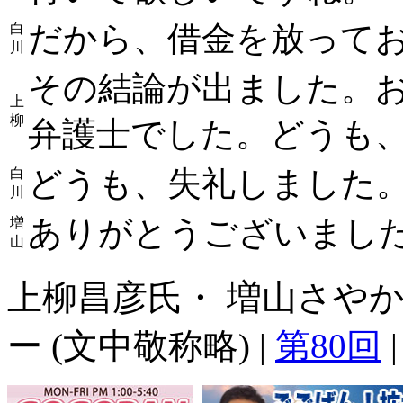
だから、借金を放って
白
川
その結論が出ました。
上
柳
弁護士でした。どうも
どうも、失礼しました
白
川
ありがとうございまし
増
山
上柳昌彦氏・ 増山さやか
ー (文中敬称略) |
第80回