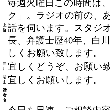
毎週火曜日この時間は、
ク」。ラジオの前の、
話を伺います。スタジ
上
柳
長、弁護士歴40年、白
しくお願い致します。
宜しくどうぞ、お願い
白
川
宜しくお願いします。
増
山
話
者
名