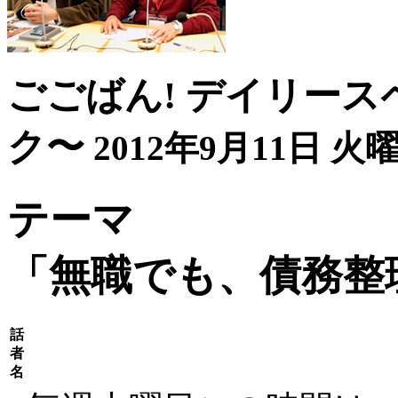
ごごばん! デイリース
ク〜
2012年9月11日 火曜
テーマ
「無職でも、債務整
話
者
名