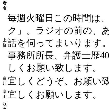
者
名
毎週火曜日この時間は、
ク」。ラジオの前の、
話を伺ってまいります
上
柳
事務所所長、弁護士歴4
しくお願い致します。
宜しくどうぞ、お願い
白
川
宜しくお願いします。
増
山
話