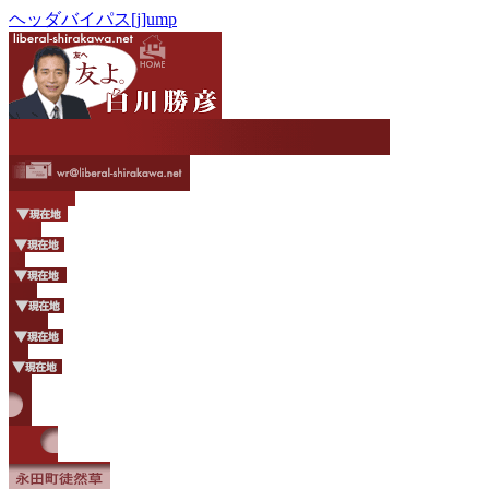
ヘッダバイパス[j]ump