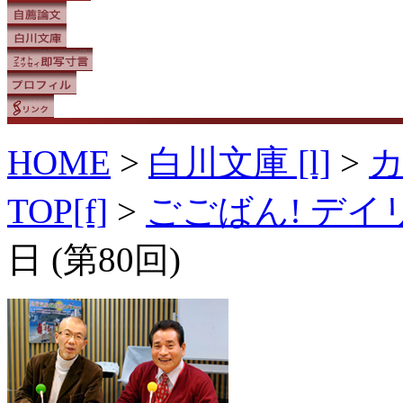
HOME
>
白川文庫 [l]
>
TOP[f]
>
ごごばん! デ
日 (第80回)