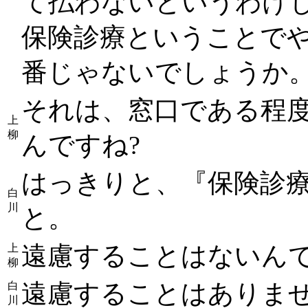
て払わないというわけ
保険診療ということで
番じゃないでしょうか
それは、窓口である程
上
柳
んですね?
はっきりと、『保険診
白
川
と。
遠慮することはないん
上
柳
遠慮することはありま
白
川