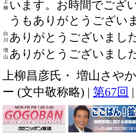
います。お時間でござ
上
柳
うもありがとうござい
ありがとうございまし
白
川
ありがとうございまし
増
山
上柳昌彦氏・ 増山さやか
ー (文中敬称略) |
第67回