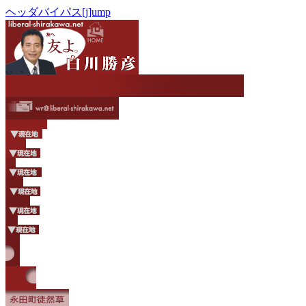
ヘッダバイパス[j]ump