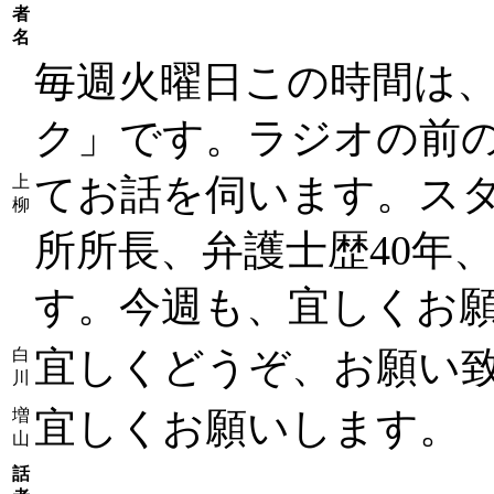
者
名
毎週火曜日この時間は
ク」です。ラジオの前
てお話を伺います。ス
上
柳
所所長、弁護士歴40年
す。今週も、宜しくお
宜しくどうぞ、お願い
白
川
宜しくお願いします。
増
山
話