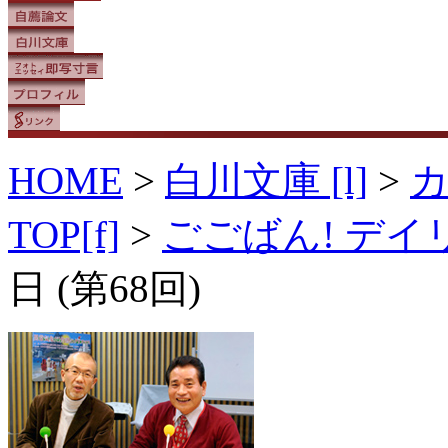
HOME
>
白川文庫 [l]
>
TOP[f]
>
ごごばん! デ
日 (第68回)