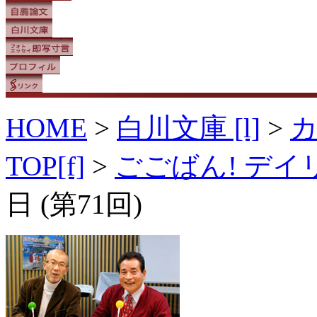
HOME
>
白川文庫 [l]
>
TOP[f]
>
ごごばん! デ
日 (第71回)