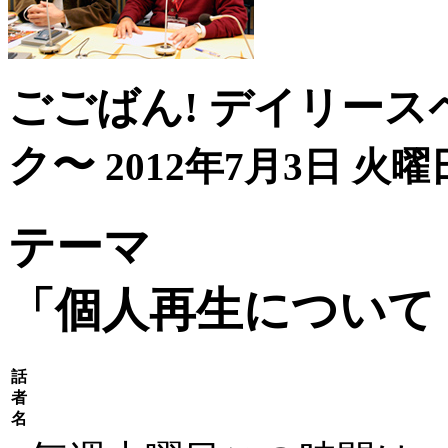
ごごばん! デイリース
ク〜
2012年7月3日 火曜日
テーマ
「個人再生について
話
者
名