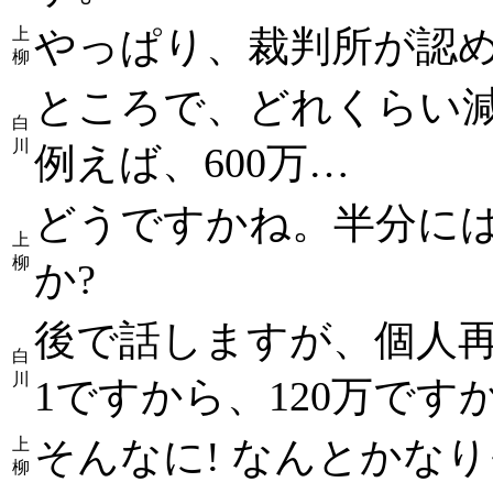
やっぱり、裁判所が認
上
柳
ところで、どれくらい
白
川
例えば、600万…
どうですかね。半分に
上
柳
か?
後で話しますが、個人再
白
川
1ですから、120万です
そんなに! なんとかな
上
柳