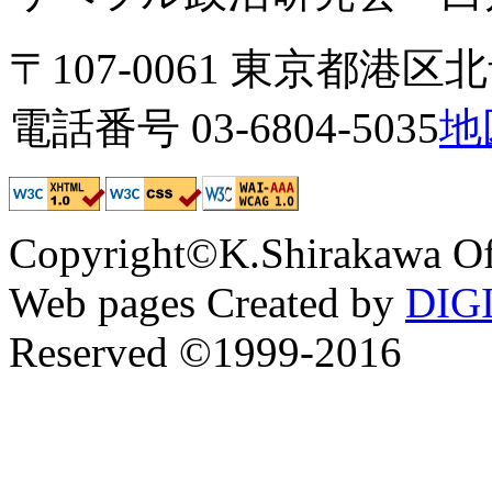
〒107-0061 東京都港区北青
電話番号 03-6804-5035
地
Copyright©K.Shirakawa Of
Web pages Created by
DIG
Reserved ©1999-2016