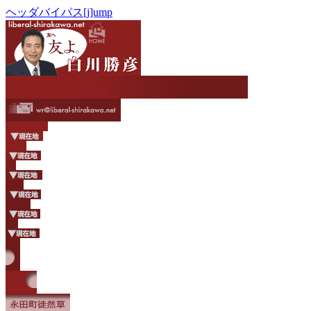
ヘッダバイパス[j]ump