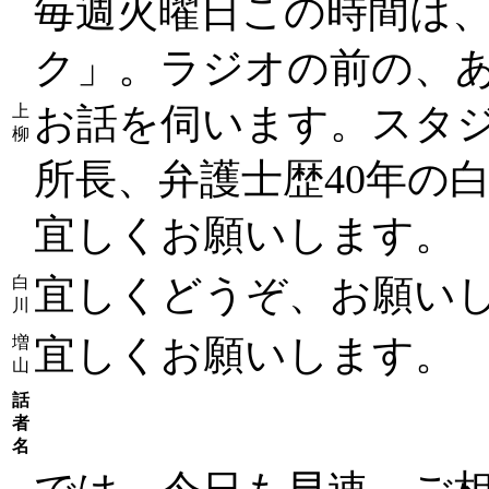
毎週火曜日この時間は、
ク」。ラジオの前の、
お話を伺います。スタ
上
柳
所長、弁護士歴40年の
宜しくお願いします。
宜しくどうぞ、お願い
白
川
宜しくお願いします。
増
山
話
者
名