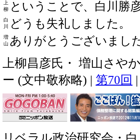
ということで、白川勝
上
柳
どうも失礼しました。
白
川
ありがとうございまし
増
山
上柳昌彦氏・ 増山さやか
ー (文中敬称略) |
第70回
リベラル政治研究会・白川