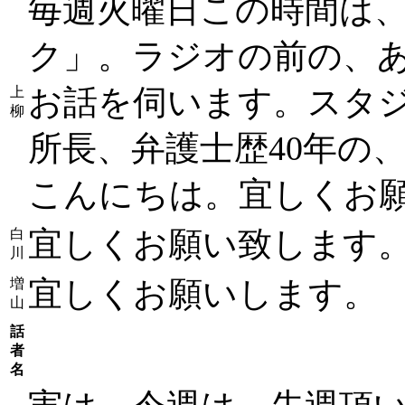
毎週火曜日この時間は、
ク」。ラジオの前の、
お話を伺います。スタ
上
柳
所長、弁護士歴40年の
こんにちは。宜しくお
宜しくお願い致します
白
川
宜しくお願いします。
増
山
話
者
名