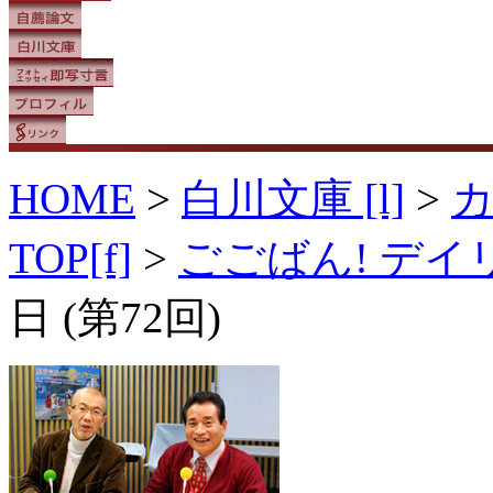
HOME
>
白川文庫 [l]
>
TOP[f]
>
ごごばん! デ
日 (第72回)