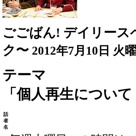
ごごばん! デイリース
ク〜
2012年7月10日 火曜
テーマ
「個人再生について
話
者
名