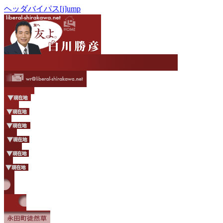
ヘッダバイパス[j]ump