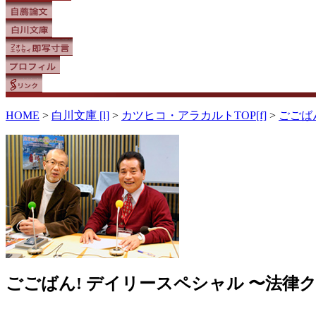
HOME
>
白川文庫 [l]
>
カツヒコ・アラカルトTOP[f]
>
ごごば
ごごばん! デイリースペシャル 〜法律