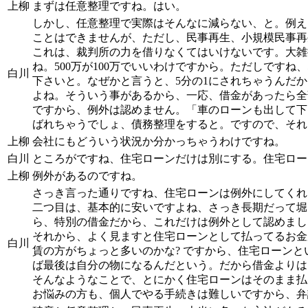
上柳
まずは任意整理ですね。はい。
しかし、任意整理で実際はそんなに減らない、と。例え
ことはできませんが、ただし、民事再生、小規模民事再
これは、裁判所の力を借りなくてはいけないです。大雑
ね。500万が100万でいいわけですから。ただしです
白川
下さいと。なぜかと言うと、5分の1にされちゃうんだか
よね。そういう事があるから、一応、借金があったら全
ですから、例外は認めません。「車のローンも出して下
ばれちゃうでしょ、債務整理をすると。ですので、それ
上柳
会社にもどういう状況か分かっちゃうわけですね。
白川
ところがですね、住宅ローンだけは別にする。住宅ロー
上柳
例外があるのですね。
さっき言った通りですね、住宅ローンは例外にしてくれ
二つ目は、基本的に安いですよね、さっき長期だって堀
ら、特別の借金だから、これだけは例外として認めまし
それから、よく見ますと住宅ローンとして払ってるお金
白川
賃の方がちょっと多いのかな? ですから、住宅ローンと
ば最後は自分の物になるんだという。だから借金よりは
そんなようなことで、とにかく住宅ローンはそのまま払
お悩みの方も、個人でやる手続きは難しいですから、弁