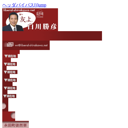
ヘッダバイパス[j]ump