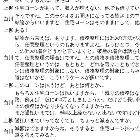
堀
長いですもんね、住宅ローン。
上柳
住宅ローンがあって、収入が増えない。他でも借りてい
そうですね。このラジオをお聞きになってる皆さまの中
白川
結論からいいますと、住宅ローンはそのままにして、他
上柳
ある !
結論から言えば、あります。債務整理には3つの方法が
ら、任意整理というのもありますよね。もうひとつ、今
この3つの場合どうかと言いますと。破産の場合は話を
白川
て、任意整理の場合はですね、どの債務を債務整理して
任意整理というのは、もともと、どれを選ぶこともでき
ンは債務整理の対象にしない。債務整理の対象にしちゃ
道はないかと、こういうケースが多いです。
上柳
このローンは払うけど、あとは何とか…
もちろん住宅ローンは払いますから、「残りの債務はな
務。例えば、仮に450万としましょうか。だけども長い
白川
上の債務はかなり少なくなってますからね。
まだ過払いまでは、8年以上経たないと出ないですけど
上柳
過払いまでいってなくても、ちょっと減るんですか。
減額はできますからね。そうすると、住宅ローン払って
白川
道を考えてみると。