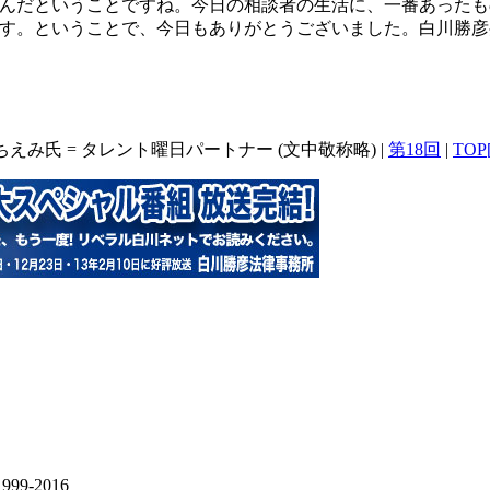
んだということですね。今日の相談者の生活に、一番あったも
す。ということで、今日もありがとうございました。白川勝彦
えみ氏 = タレント曜日パートナー (文中敬称略) |
第18回
|
TOP[
1999-2016