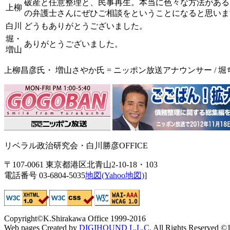
破産と任意整理と、民事再生。本当に色々な方法がある
上柳
の弁護士さんにぜひご相談をということになると思いま
白川
どうもありがとうございました。
堀・
ありがとうございました。
増山
上柳昌彦氏・ 増山さやか氏 = ニッポン放送アナウンサー / 堀ち
リベラル政治研究会・白川勝彦OFFICE
〒107-0061 東京都港区北青山2-10-18・103
電話番号 03-6804-5035
地図(Yahoo地図)
]
Copyright©K.Shirakawa Office 1999-2016
Web pages Created by
DIGIHOUND L.L.C.
All Rights Reserved ©