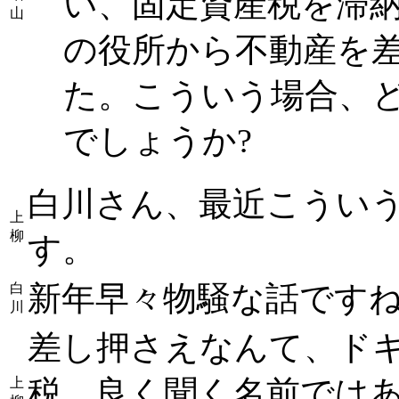
い、固定資産税を滞
山
の役所から不動産を
た。こういう場合、
でしょうか?
白川さん、最近こうい
上
柳
す。
新年早々物騒な話です
白
川
差し押さえなんて、ド
税、良く聞く名前では
上