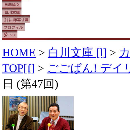
HOME
>
白川文庫 [l]
>
TOP[f]
>
ごごばん! デ
日 (第47回)