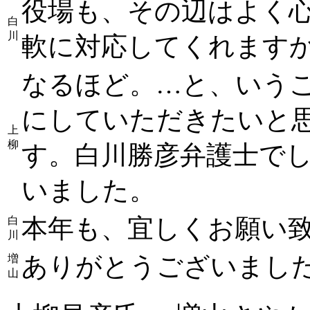
役場も、その辺はよく
白
川
軟に対応してくれます
なるほど。…と、いう
にしていただきたいと
上
柳
す。白川勝彦弁護士で
いました。
本年も、宜しくお願い
白
川
ありがとうございまし
増
山