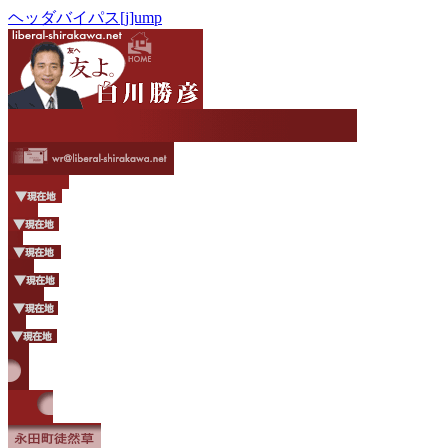
ヘッダバイパス[j]ump