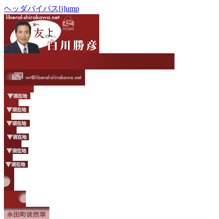
ヘッダバイパス[j]ump