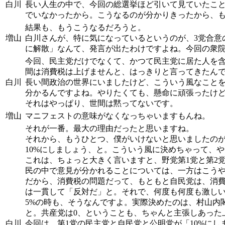
白川
長い人生の中で、今回の総選挙ほど引いて見ていたこ
でいなかったから。こうなるのが分かりきったから、
結果も、もうこうなるだろうと。
増山
白川さんが、特に気になっているというのが、3党合意
に解散」なんて、発言が出たわけですよね。今回の衆
今回、民主党だけでなくて、かつて民主党に居た人を含
間は消費税は上げませんと、はっきりと言ってきたん
白川
長い間政治の世界にいましたけど、こういう風なこと
分かるんですよね。やりたくても、懸命に頑張ったけど
それはやっぱり、世間は黙ってないです。
増山
マニフェストの意味がなくなっちゃいますもんね。
それが一番。最大の理由だったと思いますね。
それから、もうひとつ、僕がいけないと思いましたのが
10%にしましょう、と。こういう風に決めちゃって、
これは、ちょっと大きく言いますと、野党第1党と第2
民の中で意見が分かれることについては、一方はこう
だから、消費税の問題だって、もともと自民党は、消費
は一貫して「反対だ」と。それで、何度も何度も激し
5%の時も、そうなんですよ。実際決めたのは、村山内閣
と。共産党は0、ということも、ちゃんと主張しあった
白川
今回は、第1党の民主党と自民党と公明党が「10%に