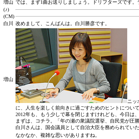
増山
では、まず1曲お送りしましょう。ドリフターズです。
(♪)
(CM)
白川
改めまして、こんばんは。白川勝彦です。
増山
ニッ
に、人生を楽しく前向きに過ごすためのヒントについ
2012年も、もう少しで幕を閉じますけれども、今日
まずは、コチラ。「年の瀬の衆議院選挙、自民党が圧勝
白川さんは、国会議員として自治大臣を務められていた
なかなか、複雑な思いがありますね。