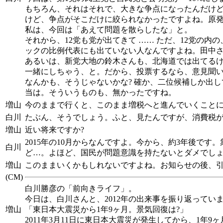
もちろん、それはそれで、大きな争点になったんだけど
けど、争点がそこだけに絞られなかったですよね。原発だ
私は、今回は「あえて問題を散らしたな」と。
それから、12党も党が出てきて …… ただ、12党
ックの比例代表にも出ていない人なんですよね。田中
あるいは、新党大地の鈴木さんも、北海道では出てる
一緒にしちゃう、と。だから、投票するなら、意見聞
なんかも、そうじゃないかな? 確か、二位候補しか出
当は。そういうものも、無かったですね。
増山
今のままで行くと、このまま増税へと進んでいくことに
白川
たぶん、そうでしょう。ふと、見たんですが、消費税が
増山
近い将来ですか?
2015年の10月からなんですよ。今から、約3年後で
白川
ど…。よほど、国民が問題意識を持たないとダメでし
増山
このままいくかもしれないですよね。お知らせの後、
(CM)
白川勝彦の「前向きライフ」。
今日は、白川さんと、2012年の出来事を振り返ってい
増山
「東日本大震災から1年9ヶ月。景気回復は?」
2011年3月11日に東日本大震災が発生してから、1