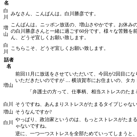
名
白
みなさん、こんばんは。白川勝彦です。
川
こんばんは。ニッポン放送の、増山さやかです。お休みの夜
増
の白川勝彦さんと一緒に過ごす60分です。様々な苦難を
山
ん、どうぞ宜しくお願い致します。
白
こちらこそ、どうぞ宜しくお願い致します。
川
話者
名
前回11月に放送をさせていただいて、今回が2回目に
いただきたいのですが … 横須賀市にお住まいの、タカ
増山
「弁護士の方って、仕事柄、相当ストレスのたま
白川
そうですね、あんまりストレスがたまるタイプじゃな
増山
そうなんですか?
やっぱり、政治家というのは、もっとストレスがたま
白川
ゃないですね。
逆に、一つ一つストレスを全部ためていってしまうと