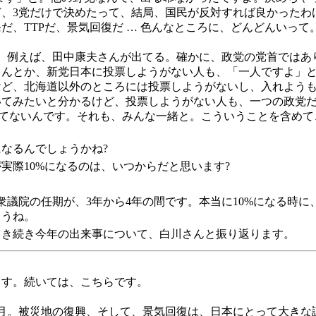
、3党だけで決めたって、結局、国民が反対すれば良かったわ
、TTPだ、景気回復だ … 色んなところに、どんどんいって
の内の、例えば、田中康夫さんが出てる。確かに、政党の党首では
さんとか、新党日本に投票しようがない人も、「一人ですよ」
けど、北海道以外のところには投票しようがないし、入れよう
いてみたいと分かるけど、投票しようがない人も、一つの政党
してないんです。それも、みんな一緒と。こういうことを含め
なるんでしょうかね?
実際10%になるのは、いつからだと思います?
す。衆議院の任期が、3年から4年の間です。本当に10%になる
ょうね。
引き続き今年の出来事について、白川さんと振り返ります。
ます。続いては、こちらです。
年9ヶ月。被災地の復興、そして、景気回復は、日本にとって大き