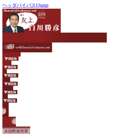
ヘッダバイパス[j]ump