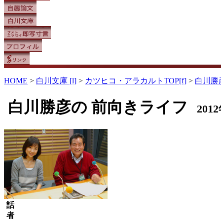
HOME
>
白川文庫 [l]
>
カツヒコ・アラカルトTOP[f]
>
白川勝
白川勝彦の
前向きライフ
2012
話
者