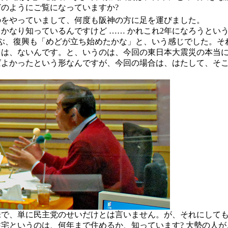
のようにご覧になっていますか?
のをやっていまして、何度も阪神の方に足を運びました。
かなり知っているんですけど …… かれこれ2年になろうとい
ぶ、復興も「めどが立ち始めたかな」と、いう感じでした。そ
りは、ないんです。と、いうのは、今回の東日本大震災の本当
ばよかったという形なんですが、今回の場合は、はたして、そ
味で、単に民主党のせいだけとは言いません。が、それにして
宅というのは、何年まで住めるか、知っています? 大勢の人が