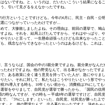
とはないですね。と、いうのは、だいたいこういう結果になる
もう、引いて見ざるをえなかったですね。
の行方ということですけども。今年の6月に、民主・自民・公
院選につながっていったわけですが…
めて、大惨敗しましたよね。その理由は、前回の選挙で、鳩山
ですよね。それを、結局上げたんですから、それはやっぱり、
をやりたいと言って、一生懸命頑張ったけども出来なかったこ
も、残念ながらできなかったというのはあるけども。これは、
、言うならば、国会の中の3親分衆ですよね。親分衆がなんだ
やったわけですよね。他の野党なんて、出る幕がなかったですよ
党で、ある政策に全く違う意見を持っていた人が、急にやりま
やりたい。それに対して、私たちはこうやりたいという形でや
税3%導入する時も、10年くらい前から、消費税は3%にして
い選挙をやりまして、自民党が選挙で勝ったから、「国民の信
の時なんですが、その時も ─ 平成8年の選挙ですけど、自民
上で、「5%にします」といった、自民党、社民党が勝った上で
します」と。他の野党なんて、出る幕なかったですよ。決めちゃ