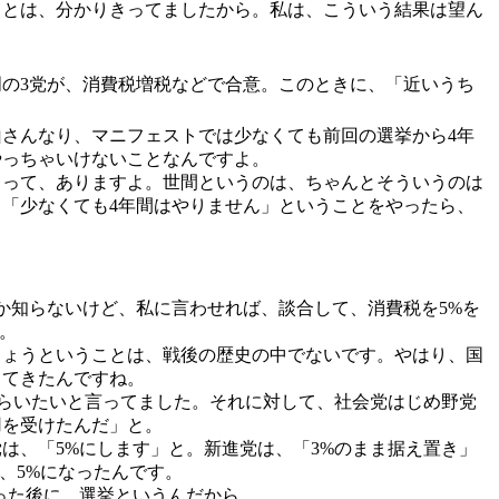
ことは、分かりきってましたから。私は、こういう結果は望ん
明の3党が、消費税増税などで合意。このときに、「近いうち
さんなり、マニフェストでは少なくても前回の選挙から4年
やっちゃいけないことなんですよ。
とって、ありますよ。世間というのは、ちゃんとそういうのは
「少なくても4年間はやりません」ということをやったら、
か知らないけど、私に言わせれば、談合して、消費税を5%を
。
しょうということは、戦後の歴史の中でないです。やはり、国
ってきたんですね。
もらいたいと言ってました。それに対して、社会党はじめ野党
用を受けたんだ」と。
党は、「5%にします」と。新進党は、「3%のまま据え置き」
、5%になったんです。
った後に、選挙というんだから。