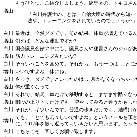
もうひとつ、ご紹介しましょう。練馬区の、トキコさん
増山
「白川弁護士のことは、自治大臣の時代から知っ
法や、トレーニングをされているのでしょうか?
白川
最近は、全然ダメです。その結果、体重が増えている
増山
例えば、どんな運動ですか?
白川
国会議員会館の中にも、議員さんや秘書さんのジムがあ
増山
筋力トレーニングみたいな?
白川
そういうことを含めて。それから、もう一つは … と
増山
いいですよね、体にね。
白川
さっき、ダメですといったのは … 歩かなくなっちゃ
増山
体が重くなって。
白川
それで、結局、車だけで移動すると、ますます酷くな
増山
階段の上り下りだけでも、増やしてみると違うかもし
白川
それが、キツいんです。普通の歩きだけでも、結構ば
でも、「とても若々しいですよね」というメールを頂
増山
に、2012年を振り返ってもいきたいと思います。どう
白川
こちらこそ、宜しくお願い致します。