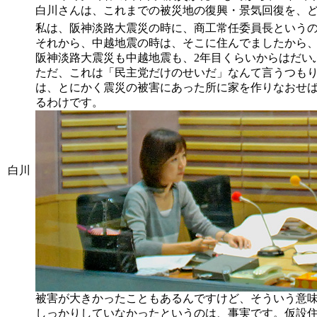
白川さんは、これまでの被災地の復興・景気回復を、ど
私は、阪神淡路大震災の時に、商工常任委員長という
それから、中越地震の時は、そこに住んでましたから、
阪神淡路大震災も中越地震も、2年目くらいからはだい
ただ、これは「民主党だけのせいだ」なんて言うつも
は、とにかく震災の被害にあった所に家を作りなおせ
るわけです。
白川
被害が大きかったこともあるんですけど、そういう意
しっかりしていなかったというのは、事実です。仮設住