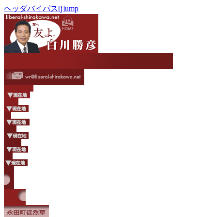
ヘッダバイパス[j]ump