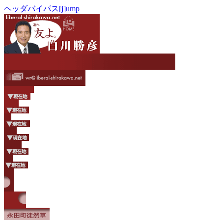
ヘッダバイパス[j]ump