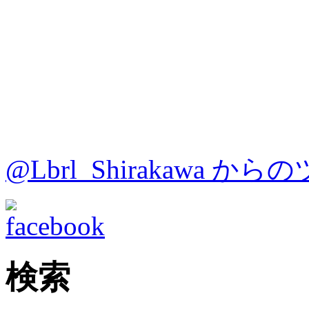
@Lbrl_Shirakawa か
検索