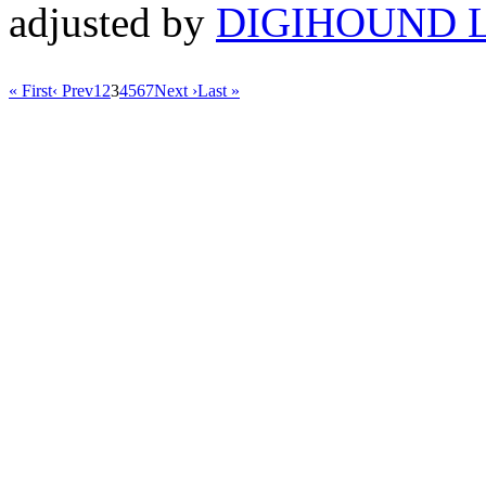
adjusted by
DIGIHOUND L
« First
‹ Prev
1
2
3
4
5
6
7
Next ›
Last »