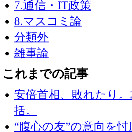
7.通信・IT政策
8.マスコミ論
分類外
雑事論
これまでの記事
安倍首相、敗れたり。
括。
“腹心の友”の意向を