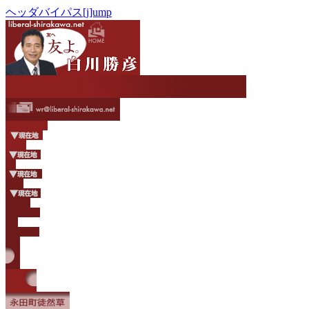
ヘッダバイパス[j]ump