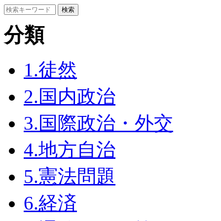
分類
1.徒然
2.国内政治
3.国際政治・外交
4.地方自治
5.憲法問題
6.経済