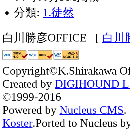
分類:
1.徒然
白川勝彦OFFICE
[
白川
Copyright©K.Shirakawa Of
Created by
DIGIHOUND L.
©1999-2016
Powered by
Nucleus CMS
.
Koster
.Ported to Nucleus b