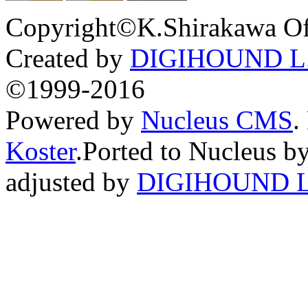
Copyright©K.Shirakawa Of
Created by
DIGIHOUND L.
©1999-2016
Powered by
Nucleus CMS
.
Koster
.Ported to Nucleus b
adjusted by
DIGIHOUND L