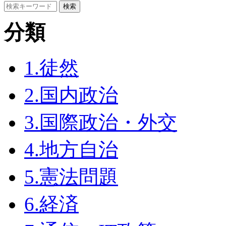
分類
1.徒然
2.国内政治
3.国際政治・外交
4.地方自治
5.憲法問題
6.経済