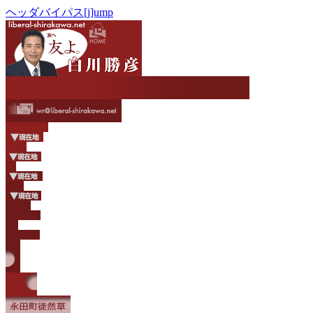
ヘッダバイパス[j]ump