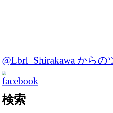
@Lbrl_Shirakawa か
検索