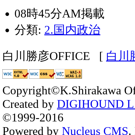
08時45分AM掲載
分類:
2.国内政治
白川勝彦OFFICE
[
白川
Copyright©K.Shirakawa Of
Created by
DIGIHOUND L.
©1999-2016
Powered by
Nucleus CMS
.