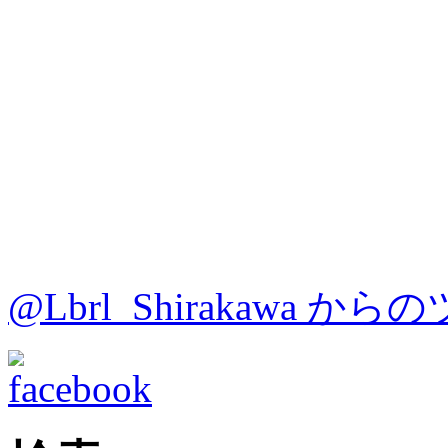
@Lbrl_Shirakawa か