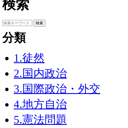
検索
分類
1.徒然
2.国内政治
3.国際政治・外交
4.地方自治
5.憲法問題