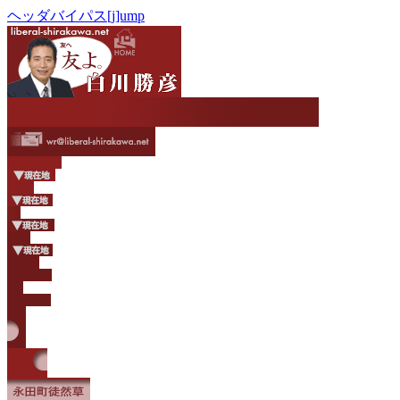
ヘッダバイパス[j]ump