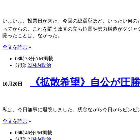
いよいよ、投票日が来た。今回の総選挙ほど、いったい何の
ってからの、これを闘う政党の立ち位置や勢力構造がグジャ
闘ったことは、なかった。
全文を読む
»
08時33分AM掲載
分類:
2.国内政治
《拡散希望》自公が圧
10月20日
私は、今日無事に退院しました。残念ながら今日からピンピ
全文を読む
»
06時46分PM掲載
分類:
2.国内政治