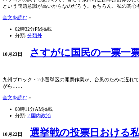
という問題意識が高いからなのだろう。もちろん、私の関心
全文を読む
»
02時32分PM掲載
分類:
分類外
さすがに国民の一票一
10月23日
九州ブロック・2小選挙区の開票作業が、台風のために遅れ
がら……
全文を読む
»
08時11分AM掲載
分類:
2.国内政治
選挙戦の投票日おける
10月22日