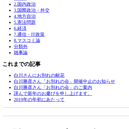
2.国内政治
3.国際政治・外交
4.地方自治
5.憲法問題
6.経済
7.通信・IT政策
8.マスコミ論
分類外
雑事論
これまでの記事
白川さんにお別れの献花
白川勝彦さん「お別れの会」開催中止のお知らせ
白川勝彦さん「お別れの会」のご案内
謹んで新年のお慶びを申し上げます。
2019年の年初にあたって